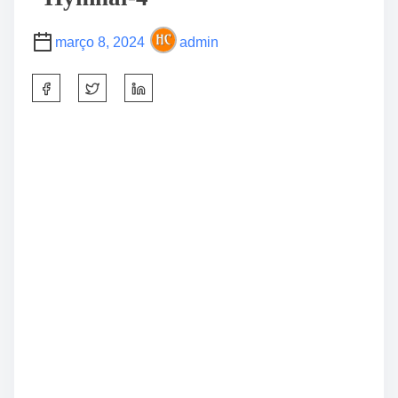
março 8, 2024
admin
S
h
a
r
e
t
h
i
s
p
o
s
t
o
n