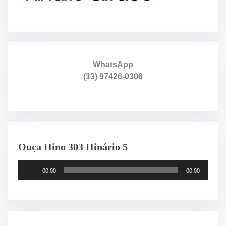
e
r
e
.
.
.
WhatsApp
(13) 97426-0306
Ouça Hino 303 Hinário 5
T
00:00
00:00
o
c
a
d
o