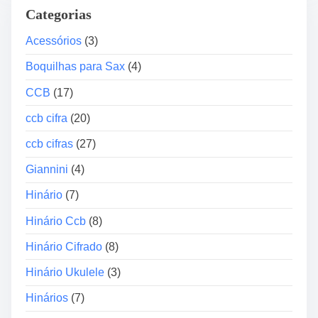
Categorias
r
d
Acessórios
(3)
e
Boquilhas para Sax
(4)
á
u
CCB
(17)
d
ccb cifra
(20)
i
o
ccb cifras
(27)
Giannini
(4)
Hinário
(7)
Hinário Ccb
(8)
Hinário Cifrado
(8)
Hinário Ukulele
(3)
Hinários
(7)