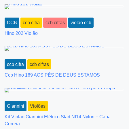
t
s
CCB
ccb cifra
ccb cifras
violão ccb
n
Hino 202 Violão
a
v
i
ccb cifra
ccb cifras
g
Ccb Hino 169 AOS PÉS DE DEUS ESTAMOS
a
t
i
Giannini
Violões
o
Kit Violao Giannini Elétrico Start Nf14 Nylon + Capa
Correia
n