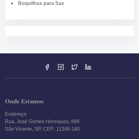
Boquilhas para Sax
Onde Estamos
Endereço
Rua. José Gomes Henriques, 898
São Vicente, SP, CEP: 11346-180