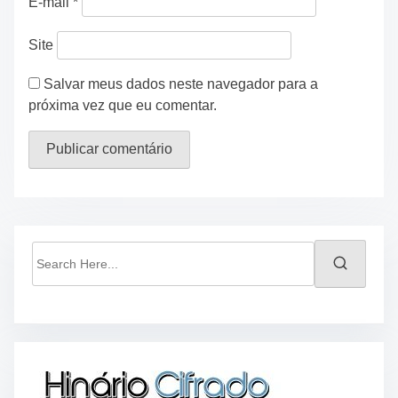
E-mail
*
Site
Salvar meus dados neste navegador para a
próxima vez que eu comentar.
S
e
a
r
c
h
H