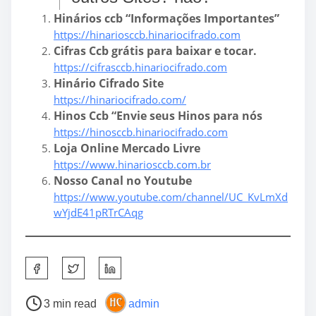
Hinários ccb “Informações Importantes”
https://hinariosccb.hinariocifrado.com
Cifras Ccb grátis para baixar e tocar.
https://cifrasccb.hinariocifrado.com
Hinário Cifrado Site
https://hinariocifrado.com/
Hinos Ccb “Envie seus Hinos para nós
https://hinosccb.hinariocifrado.com
Loja Online Mercado Livre
https://www.hinariosccb.com.br
Nosso Canal no Youtube
https://www.youtube.com/channel/UC_KvLmXd
wYjdE41pRTrCAqg
S
h
a
P
3 min read
admin
r
o