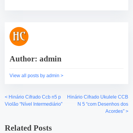
e
s
t
t
h
r
i
e
s
a
p
d
o
t
s
i
Author: admin
t
m
o
e
View all posts by admin >
n
:
<
Hinário Cifrado Ccb n5 p
Hinário Cifrado Ukulele CCB
P
Violão “Nível Intermediário”
N 5 “com Desenhos dos
o
Acordes”
>
s
Related Posts