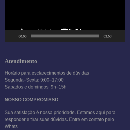
d
o
r
d
e
00:00
02:58
v
í
d
Atendimento
e
o
Horário para esclarecimentos de dúvidas
Segunda–Sexta: 9:00–17:00
Sábados e domingos: 9h–15h
NOSSO COMPROMISSO
Sua satisfação é nossa prioridade. Estamos aqui para
responder e tirar suas dúvidas. Entre em contato pelo
Whats