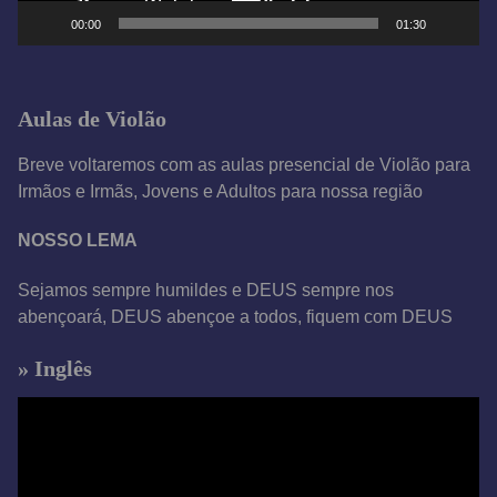
e
00:00
01:30
v
í
d
Aulas de Violão
e
o
Breve voltaremos com as aulas presencial de Violão para
Irmãos e Irmãs, Jovens e Adultos para nossa região
NOSSO LEMA
Sejamos sempre humildes e DEUS sempre nos
abençoará, DEUS abençoe a todos, fiquem com DEUS
» Inglês
T
o
c
a