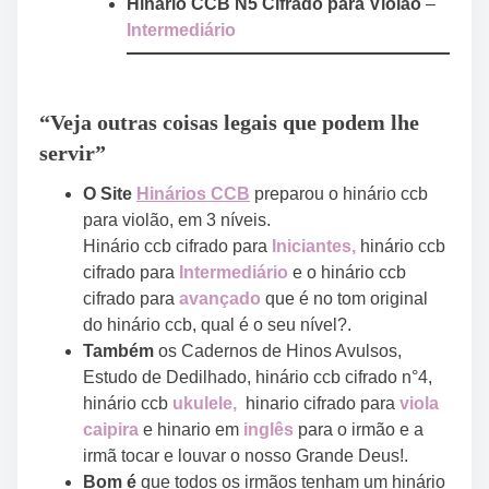
Hinário CCB N5 Cifrado para Violão
–
Intermediário
“Veja outras coisas legais que podem lhe
servir”
O Site
Hinários CCB
preparou o hinário ccb
para violão, em 3 níveis.
Hinário ccb cifrado para
Iniciante
s
,
hinário ccb
cifrado para
Intermediário
e o hinário ccb
cifrado para
avançado
que é no tom original
do hinário ccb, qual é o seu nível?.
Também
os Cadernos de Hinos Avulsos,
Estudo de Dedilhado, hinário ccb cifrado n°4,
hinário ccb
ukulele,
hinario cifrado para
viola
caipira
e hinario em
inglês
para o irmão e a
irmã tocar e louvar o nosso Grande Deus!.
Bom é
que todos os irmãos tenham um hinário