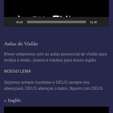
o
r
d
e
00:00
01:30
v
í
d
Aulas de Violão
e
o
Breve voltaremos com as aulas presencial de Violão para
Irmãos e Irmãs, Jovens e Adultos para nossa região
NOSSO LEMA
Sejamos sempre humildes e DEUS sempre nos
abençoará, DEUS abençoe a todos, fiquem com DEUS
» Inglês
T