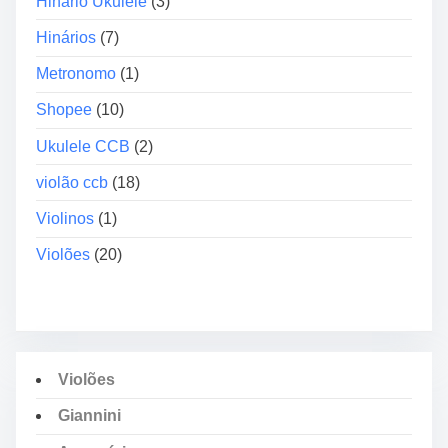
Hinário Ukulele
(3)
e
i
Hinários
(7)
r
Metronomo
(1)
a
Shopee
(10)
Ukulele CCB
(2)
violão ccb
(18)
Violinos
(1)
Violões
(20)
Violões
Giannini