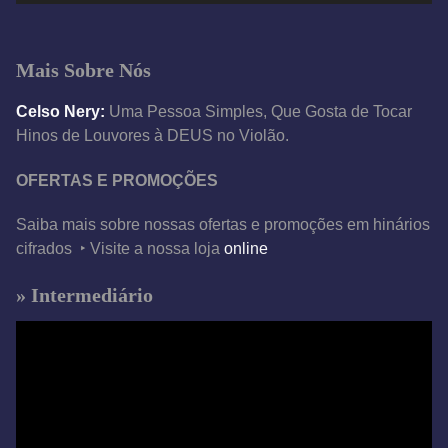
í
d
Mais Sobre Nós
e
o
Celso Nery:
Uma Pessoa Simples, Que Gosta de Tocar
Hinos de Louvores à DEUS no Violão.
OFERTAS E PROMOÇÕES
Saiba mais sobre nossas ofertas e promoções em hinários
cifrados ‣ Visite a nossa loja
online
» Intermediário
T
o
c
a
d