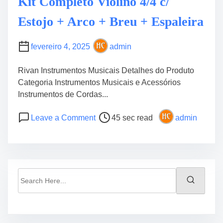
Kit Completo Violino 4/4 c/
Estojo + Arco + Breu + Espaleira
fevereiro 4, 2025
admin
Rivan Instrumentos Musicais Detalhes do Produto
Categoria Instrumentos Musicais e Acessórios
Instrumentos de Cordas...
P
o
Leave a Comment
45 sec read
admin
o
n
s
K
t
i
r
t
e
C
S
a
o
e
d
m
a
t
p
r
i
l
c