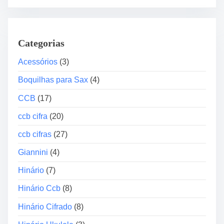
o
a
j
d
o
o
+
Categorias
r
A
d
Acessórios
(3)
r
e
c
Boquilhas para Sax
(4)
á
o
u
CCB
(17)
+
d
B
ccb cifra
(20)
i
r
o
e
ccb cifras
(27)
u
Giannini
(4)
+
E
Hinário
(7)
s
Hinário Ccb
(8)
p
a
Hinário Cifrado
(8)
l