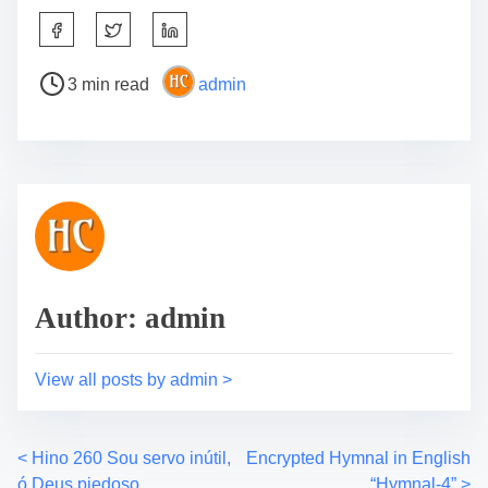
S
h
a
P
3 min read
admin
r
o
e
s
t
t
h
r
i
e
s
a
p
d
o
t
s
i
Author: admin
t
m
o
e
View all posts by admin >
n
:
<
Hino 260 Sou servo inútil,
Encrypted Hymnal in English
P
ó Deus piedoso
“Hymnal-4”
>