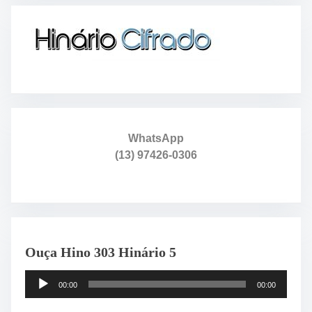
c
h
H
e
r
e
.
.
.
WhatsApp
(13) 97426-0306
Ouça Hino 303 Hinário 5
T
00:00
00:00
o
c