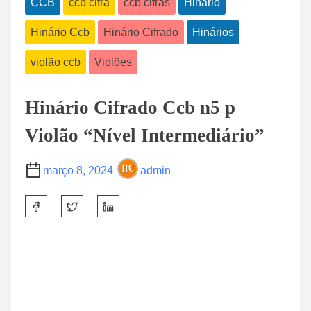
CCB
ccb cifra
ccb cifras
Hinário
Hinário Ccb
Hinário Cifrado
Hinários
violão ccb
Violões
Hinário Cifrado Ccb n5 p
Violão “Nível Intermediário”
março 8, 2024
admin
S
h
a
r
e
t
h