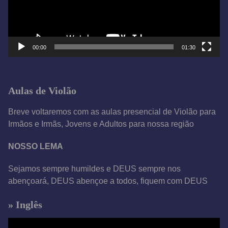
o
r
d
e
00:00
01:30
v
í
d
Aulas de Violão
e
o
Breve voltaremos com as aulas presencial de Violão para
Irmãos e Irmãs, Jovens e Adultos para nossa região
NOSSO LEMA
Sejamos sempre humildes e DEUS sempre nos
abençoará, DEUS abençoe a todos, fiquem com DEUS
» Inglês
T