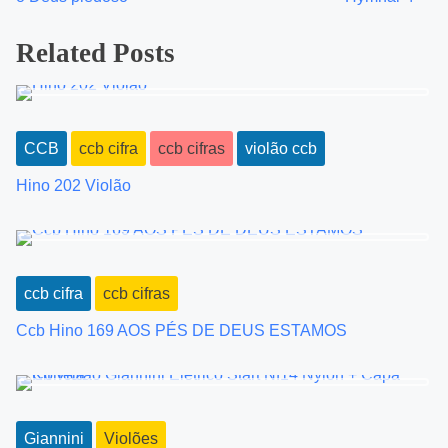
o
Related Posts
s
t
s
CCB
ccb cifra
ccb cifras
violão ccb
n
Hino 202 Violão
a
v
i
ccb cifra
ccb cifras
Ccb Hino 169 AOS PÉS DE DEUS ESTAMOS
g
a
t
Giannini
Violões