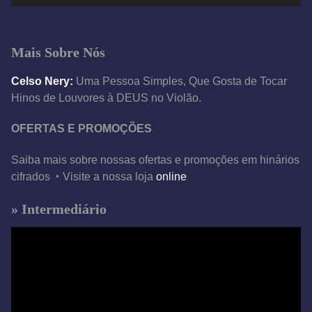
v
í
d
Mais Sobre Nós
e
o
Celso Nery:
Uma Pessoa Simples, Que Gosta de Tocar
Hinos de Louvores à DEUS no Violão.
OFERTAS E PROMOÇÕES
Saiba mais sobre nossas ofertas e promoções em hinários
cifrados ‣ Visite a nossa loja
online
» Intermediário
T
o
c
a
d