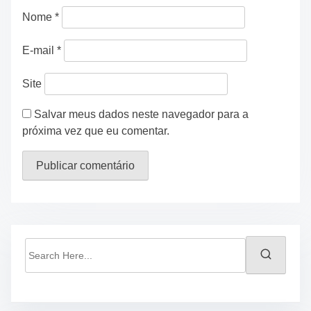
Nome
*
E-mail
*
Site
Salvar meus dados neste navegador para a
próxima vez que eu comentar.
S
e
a
r