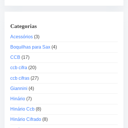
a
d
o
Categorias
r
d
Acessórios
(3)
e
Boquilhas para Sax
(4)
á
u
CCB
(17)
d
ccb cifra
(20)
i
o
ccb cifras
(27)
Giannini
(4)
Hinário
(7)
Hinário Ccb
(8)
Hinário Cifrado
(8)