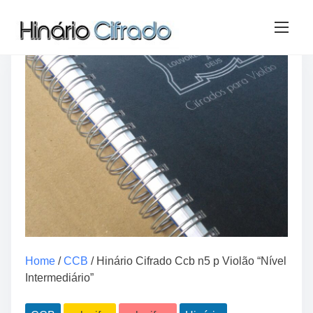
S
k
i
p
t
o
c
o
n
t
e
n
t
Home
/
CCB
/ Hinário Cifrado Ccb n5 p Violão “Nível
Intermediário”