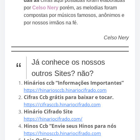
das as
cifras aqui postadas foram elaboradas
por
Celso
Nery
porém, as melodias foram
compostas por músicos famosos, anônimos e
por nossos irmãos na fé.
Celso Nery
Já conhece os nossos
outros Sites? não?
Hinários ccb “Informações Importantes”
https://hinariosccb.hinariocifrado.com
Cifras Ccb grátis para baixar e tocar.
https://cifrasccb.hinariocifrado.com
Hinário Cifrado Site
https://hinariocifrado.com/
Hinos Ccb “Envie seus Hinos para nós
https://hinosccb.hinariocifrado.com