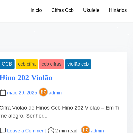
Inicio
Cifras Ccb
Ukulele
Hinários
•
•
•
CCB
ccb cifra
ccb cifras
violão ccb
•
Hino 202 Violão
•
•
•
maio 29, 2025
admin
Cifra Violão de Hinos Ccb Hino 202 Violão – Em Ti
•
•
me alegro, Senhor...
•
•
P
o
•
Leave a Comment
2 min read
admin