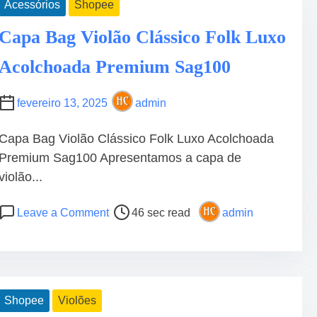
Acessórios
Shopee
U
a
i
S
d
o
Capa Bag Violão Clássico Folk Luxo
E
t
l
S
Acolchoada Premium Sag100
i
a
T
m
o
A
e
G
fevereiro 13, 2025
admin
M
i
O
a
Capa Bag Violão Clássico Folk Luxo Acolchoada
S
n
Premium Sag100 Apresentamos a capa de
n
violão...
i
n
P
o
Leave a Comment
46 sec read
admin
i
o
n
E
s
C
l
t
a
é
r
p
t
e
a
Shopee
Violões
r
a
B