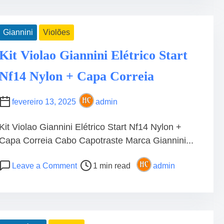
t
c
r
b
e
H
Giannini
Violões
a
i
d
n
Kit Violao Giannini Elétrico Start
t
o
Nf14 Nylon + Capa Correia
i
1
m
6
e
9
fevereiro 13, 2025
admin
A
O
Kit Violao Giannini Elétrico Start Nf14 Nylon +
S
•
Capa Correia Cabo Capotraste Marca Giannini...
P
É
P
o
Leave a Comment
1 min read
admin
S
o
n
D
s
K
E
t
i
D
r
t
E
e
V