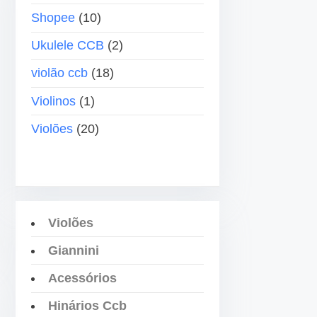
b
Shopee
(10)
a
i
Ukulele CCB
(2)
x
violão ccb
(18)
o
p
Violinos
(1)
a
Violões
(20)
r
a
a
u
m
Violões
e
Giannini
n
t
Acessórios
a
Hinários Ccb
r