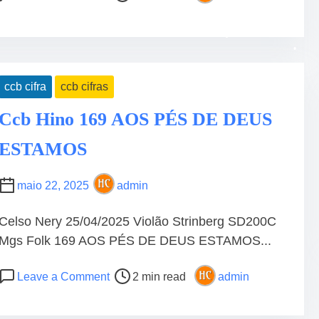
•
o
n
s
H
t
i
r
n
e
o
ccb cifra
ccb cifras
a
2
d
0
Ccb Hino 169 AOS PÉS DE DEUS
t
2
i
V
ESTAMOS
•
•
•
m
i
e
o
maio 22, 2025
admin
l
ã
Celso Nery 25/04/2025 Violão Strinberg SD200C
o
Mgs Folk 169 AOS PÉS DE DEUS ESTAMOS...
•
•
P
o
Leave a Comment
2 min read
admin
o
n
s
C