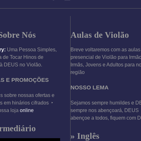
m
r
m
e
i
F
e
t
u
o
o
m
l
V
S
Sobre Nós
Aulas de Violão
k
i
a
E
o
g
ry:
Uma Pessoa Simples,
Breve voltaremos com as aulas
l
l
1
 de Tocar Hinos de
presencial de Violão para Irmã
e
i
0
à DEUS no Violão.
Irmãs, Jovens e Adultos para n
t
n
0
região
r
o
AS E PROMOÇÕES
o
4
NOSSO LEMA
a
/
c
s sobre nossas ofertas e
4
u
 em hinários cifrados ‣
Sejamos sempre humildes e 
c
s
ossa loja
online
sempre nos abençoará, DEUS
/
t
abençoe a todos, fiquem com
E
i
ermediário
s
c
» Inglês
t
o