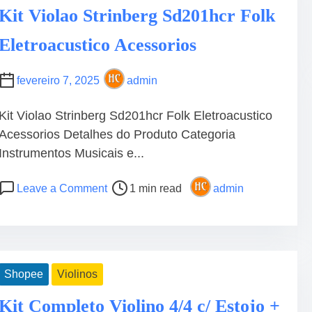
i
d
a
Kit Violao Strinberg Sd201hcr Folk
c
t
g
o
Eletroacustico Acessorios
i
V
S
m
i
t
e
o
fevereiro 7, 2025
admin
a
l
r
ã
Kit Violao Strinberg Sd201hcr Folk Eletroacustico
t
o
Acessorios Detalhes do Produto Categoria
N
C
Instrumentos Musicais e...
f
l
1
á
P
o
4
Leave a Comment
1 min read
admin
s
o
n
N
s
s
K
y
i
t
i
l
c
r
t
o
o
e
V
n
Shopee
Violinos
F
a
i
+
o
d
o
Kit Completo Violino 4/4 c/ Estojo +
C
l