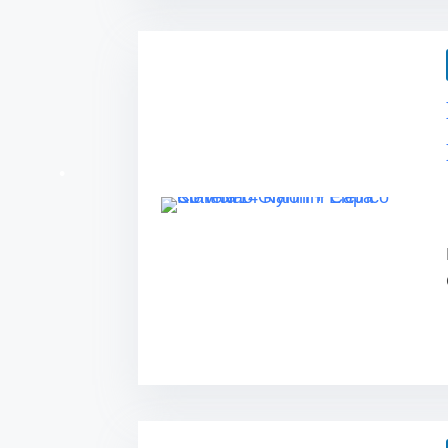
•
•
•
•
•