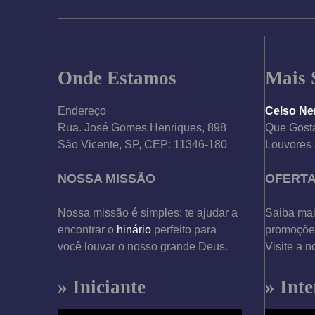
i
n
a
Onde Estamos
Mais 
ç
Endereço
Celso Ne
Rua. José Gomes Henriques, 898
Que Gosta
ã
São Vicente, SP, CEP: 11346-180
Louvores 
o
NOSSA MISSÃO
OFERT
d
Nossa missão é simples: te ajudar a
Saiba mai
e
encontrar o
hinário
perfeito para
promoções
você louvar o nosso grande Deus.
Visite a n
p
o
» Iniciante
» Int
s