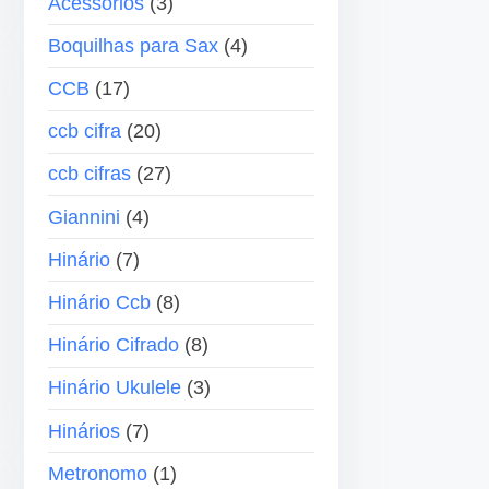
Acessórios
(3)
e
a
Boquilhas para Sax
(4)
á
s
u
p
CCB
(17)
d
a
ccb cifra
(20)
i
r
o
a
ccb cifras
(27)
•
c
•
Giannini
(4)
i
Hinário
(7)
m
a
Hinário Ccb
(8)
o
Hinário Cifrado
(8)
u
p
Hinário Ukulele
(3)
a
Hinários
(7)
r
a
Metronomo
(1)