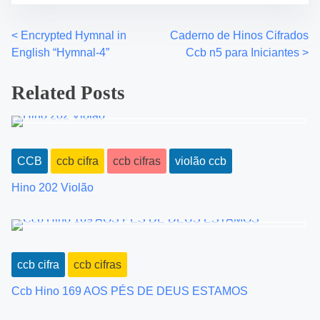
:
<
Encrypted Hymnal in
Caderno de Hinos Cifrados
P
English “Hymnal-4”
Ccb n5 para Iniciantes
>
o
Related Posts
s
t
s
CCB
ccb cifra
ccb cifras
violão ccb
n
Hino 202 Violão
a
v
i
ccb cifra
ccb cifras
Ccb Hino 169 AOS PÉS DE DEUS ESTAMOS
g