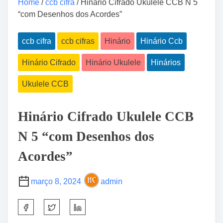
Home
/
ccb cifra
/ Hinário Cifrado Ukulele CCB N 5
“com Desenhos dos Acordes”
ccb cifra
ccb cifras
Hinário
Hinário Ccb
Hinário Cifrado
Hinário Ukulele
Hinários
Ukulele CCB
Hinário Cifrado Ukulele CCB
N 5 “com Desenhos dos
Acordes”
março 8, 2024
admin
S
h