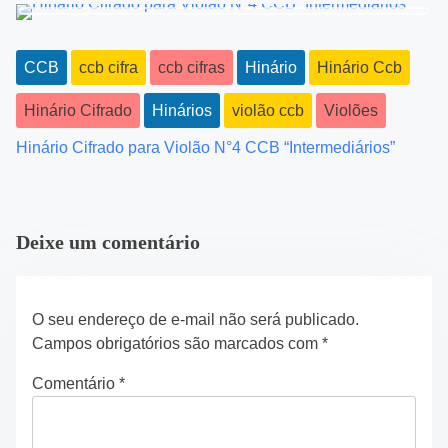
a
t
CCB
ccb cifra
ccb cifras
Hinário
Hinário Ccb
i
Hinário Cifrado
Hinários
violão ccb
Violões
o
Hinário Cifrado para Violão N°4 CCB “Intermediários”
n
Deixe um comentário
O seu endereço de e-mail não será publicado.
Campos obrigatórios são marcados com
*
Comentário
*