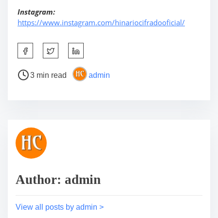
Instagram:
https://www.instagram.com/hinariocifradooficial/
S
h
a
P
3 min read
admin
r
o
e
s
t
t
h
r
i
e
s
a
p
d
o
t
s
i
Author: admin
t
m
o
e
View all posts by admin >
n