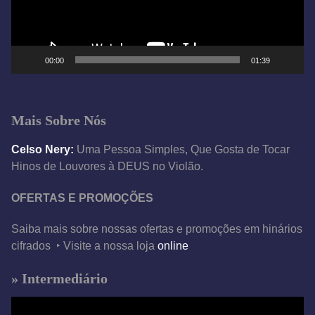
o
r
d
e
00:00
01:39
v
í
d
Mais Sobre Nós
e
o
Celso Nery:
Uma Pessoa Simples, Que Gosta de Tocar
Hinos de Louvores à DEUS no Violão.
OFERTAS E PROMOÇÕES
Saiba mais sobre nossas ofertas e promoções em hinários
cifrados ‣ Visite a nossa loja
online
» Intermediário
T