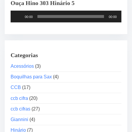
Ouça Hino 303 Hinário 5
T
00:00
00:00
o
c
a
d
o
Categorias
r
d
Acessórios
(3)
e
Boquilhas para Sax
(4)
á
u
CCB
(17)
d
ccb cifra
(20)
i
o
ccb cifras
(27)
Giannini
(4)
Hinário
(7)