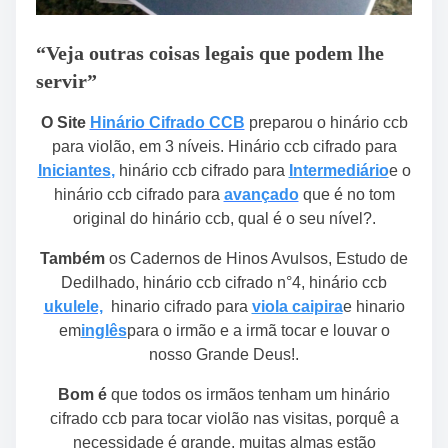
“Veja outras coisas legais que podem lhe
servir”
O Site
Hinário Cifrado CCB
preparou o hinário ccb
para violão, em 3 níveis. Hinário ccb cifrado para
Iniciantes
,
hinário ccb cifrado para
Intermediário
e o
hinário ccb cifrado para
avançado
que é no tom
original do hinário ccb, qual é o seu nível?.
Também
os Cadernos de Hinos Avulsos, Estudo de
Dedilhado, hinário ccb cifrado n°4, hinário ccb
ukulele,
hinario cifrado para
viola caipira
e hinario
em
inglês
para o irmão e a irmã tocar e louvar o
nosso Grande Deus!.
Bom é
que todos os irmãos tenham um hinário
cifrado ccb para tocar violão nas visitas, porquê a
necessidade é grande, muitas almas estão