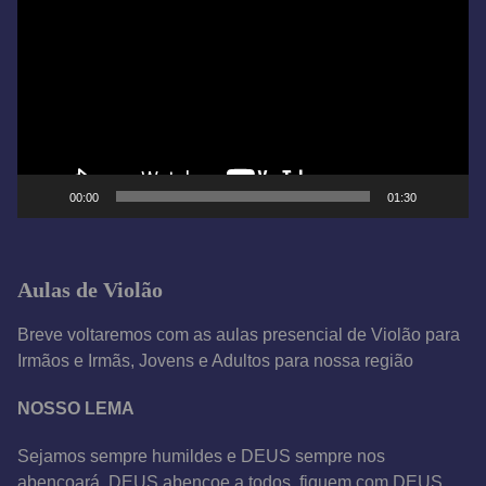
o
c
a
d
o
r
d
e
00:00
01:30
v
í
d
Aulas de Violão
e
o
Breve voltaremos com as aulas presencial de Violão para
Irmãos e Irmãs, Jovens e Adultos para nossa região
NOSSO LEMA
Sejamos sempre humildes e DEUS sempre nos
abençoará, DEUS abençoe a todos, fiquem com DEUS