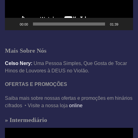
r
d
e
00:00
01:39
v
í
d
Mais Sobre Nós
e
o
Celso Nery:
Uma Pessoa Simples, Que Gosta de Tocar
Hinos de Louvores à DEUS no Violão.
OFERTAS E PROMOÇÕES
Saiba mais sobre nossas ofertas e promoções em hinários
cifrados ‣ Visite a nossa loja
online
» Intermediário
T