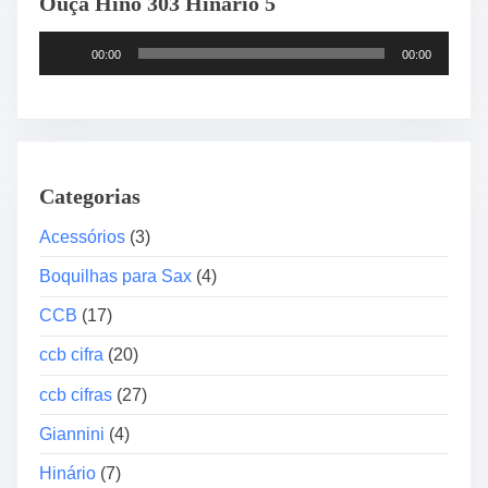
Ouça Hino 303 Hinário 5
a
l
T
C
00:00
00:00
o
r
c
o
a
m
d
á
o
t
Categorias
r
i
d
Acessórios
(3)
c
e
o
Boquilhas para Sax
(4)
á
S
u
CCB
(17)
i
d
n
ccb cifra
(20)
i
t
o
o
ccb cifras
(27)
n
Giannini
(4)
i
z
Hinário
(7)