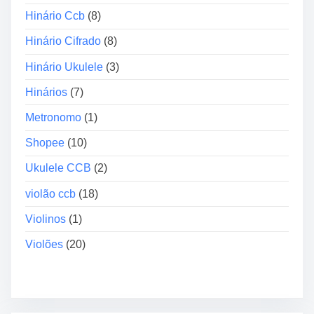
a
Hinário Ccb
(8)
ç
ã
Hinário Cifrado
(8)
o
Hinário Ukulele
(3)
A
u
Hinários
(7)
t
Metronomo
(1)
o
m
Shopee
(10)
á
Ukulele CCB
(2)
t
i
violão ccb
(18)
c
Violinos
(1)
a
Violões
(20)