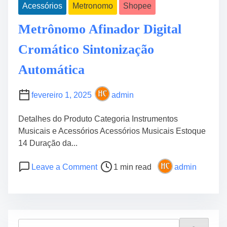
Acessórios
Metronomo
Shopee
Metrônomo Afinador Digital
Cromático Sintonização
Automática
fevereiro 1, 2025
admin
Detalhes do Produto Categoria Instrumentos
Musicais e Acessórios Acessórios Musicais Estoque
14 Duração da...
P
o
Leave a Comment
1 min read
admin
o
n
s
M
t
e
r
t
e
r
S