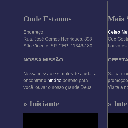
Onde Estamos
Mais 
Endereço
Celso Ne
Rua. José Gomes Henriques, 898
Que Gosta
São Vicente, SP, CEP: 11346-180
Louvores 
NOSSA MISSÃO
OFERT
Nossa missão é simples: te ajudar a
Saiba mai
encontrar o
hinário
perfeito para
promoções
você louvar o nosso grande Deus.
Visite a n
» Iniciante
» Int
T
T
o
o