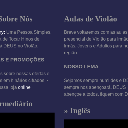
Sobre Nós
Aulas de Violão
ry:
Uma Pessoa Simples,
Breve voltaremos com as aulas
 de Tocar Hinos de
presencial de Violão para Irmã
à DEUS no Violão.
Irmãs, Jovens e Adultos para n
região
AS E PROMOÇÕES
NOSSO LEMA
s sobre nossas ofertas e
 em hinários cifrados ‣
Sejamos sempre humildes e 
ossa loja
online
sempre nos abençoará, DEUS
abençoe a todos, fiquem com
ermediário
» Inglês
T