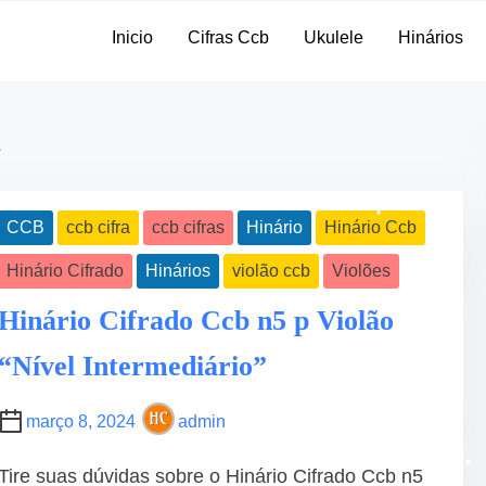
•
Inicio
Cifras Ccb
Ukulele
Hinários
•
a
•
CCB
ccb cifra
ccb cifras
Hinário
Hinário Ccb
Hinário Cifrado
Hinários
violão ccb
Violões
Hinário Cifrado Ccb n5 p Violão
“Nível Intermediário”
•
março 8, 2024
admin
Tire suas dúvidas sobre o Hinário Cifrado Ccb n5