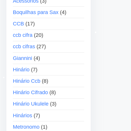
Acessórios
(3)
•
e
a
•
•
Boquilhas para Sax
(4)
á
s
•
u
p
CCB
(17)
d
a
ccb cifra
(20)
i
r
o
a
ccb cifras
(27)
•
c
•
Giannini
(4)
i
Hinário
(7)
m
a
Hinário Ccb
(8)
o
Hinário Cifrado
(8)
u
•
p
Hinário Ukulele
(3)
a
Hinários
(7)
r
a
Metronomo
(1)