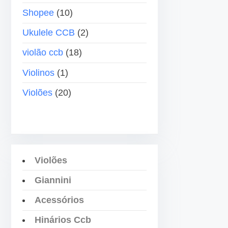
b
Shopee
(10)
a
i
Ukulele CCB
(2)
x
violão ccb
(18)
o
p
Violinos
(1)
a
Violões
(20)
r
a
a
u
m
Violões
e
Giannini
n
t
Acessórios
a
Hinários Ccb
r