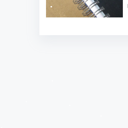
•
•
•
•
•