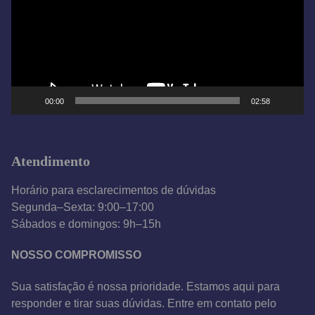
a
d
o
r
d
e
00:00
02:58
v
í
d
Atendimento
e
o
Horário para esclarecimentos de dúvidas
Segunda–Sexta: 9:00–17:00
Sábados e domingos: 9h–15h
NOSSO COMPROMISSO
Sua satisfação é nossa prioridade. Estamos aqui para
responder e tirar suas dúvidas. Entre em contato pelo