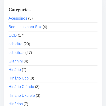
ã
o
o
Categorias
r
“
d
Acessórios
(3)
N
e
í
Boquilhas para Sax
(4)
á
v
u
CCB
(17)
e
d
l
ccb cifra
(20)
i
I
o
n
ccb cifras
(27)
t
Giannini
(4)
e
r
Hinário
(7)
m
Hinário Ccb
(8)
e
d
Hinário Cifrado
(8)
i
Hinário Ukulele
(3)
á
r
Hinários
(7)