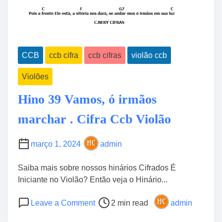
n
e
5
s
p
V
CCB
ccb cifra
ccb cifras
violão ccb
i
o
Violões
l
ã
Hino 39 Vamos, ó irmãos
o
“
marchar . Cifra Ccb Violão
N
í
março 1, 2024
admin
v
e
Saiba mais sobre nossos hinários Cifrados É
l
Iniciante no Violão? Então veja o Hinário...
I
P
o
n
Leave a Comment
2 min read
admin
o
n
t