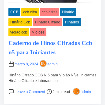
CCB
ccb cifra
ccb cifras
Hinário
Hinário Ccb
Hinário Cifrado
Hinários
violão ccb
Violões
Caderno de Hinos Cifrados Ccb
n5 para Iniciantes
março 8, 2024
admin
Hinário Cifrado CCB N 5 para Violão Nível Iniciantes
Hinário Cifrado e laborado por...
P
o
Leave a Comment
2 min read
admin
o
n
s
C