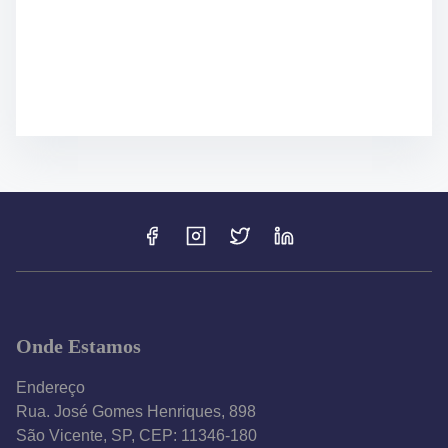
Onde Estamos
Endereço
Rua. José Gomes Henriques, 898
São Vicente, SP, CEP: 11346-180