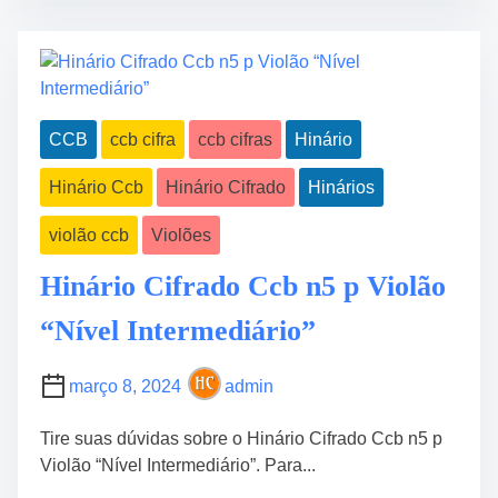
t
a
r
d
e
e
a
r
d
n
CCB
ccb cifra
ccb cifras
Hinário
t
o
i
d
Hinário Ccb
Hinário Cifrado
Hinários
m
e
e
H
violão ccb
Violões
i
n
Hinário Cifrado Ccb n5 p Violão
o
“Nível Intermediário”
s
C
i
março 8, 2024
admin
f
r
Tire suas dúvidas sobre o Hinário Cifrado Ccb n5 p
a
Violão “Nível Intermediário”. Para...
d