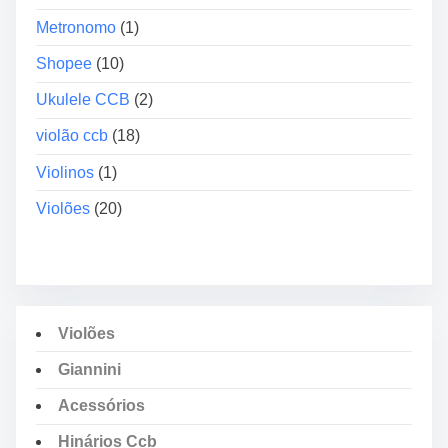
i
Metronomo
(1)
o
”
Shopee
(10)
Ukulele CCB
(2)
violão ccb
(18)
Violinos
(1)
Violões
(20)
Violões
Giannini
Acessórios
Hinários Ccb