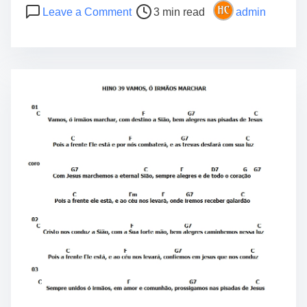
P
o
o
Leave a Comment
3 min read
admin
o
n
s
s
H
C
t
i
c
r
n
b
e
á
n
a
r
5
d
i
p
t
o
a
i
C
r
m
i
a
e
f
I
r
n
a
i
d
c
o
i
C
a
c
n
b
t