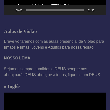
d
e
00:00
01:30
v
í
d
Aulas de Violão
e
o
Breve voltaremos com as aulas presencial de Violão para
Irmãos e Irmãs, Jovens e Adultos para nossa região
NOSSO LEMA
Sejamos sempre humildes e DEUS sempre nos
abençoará, DEUS abençoe a todos, fiquem com DEUS
» Inglês
T
o
c