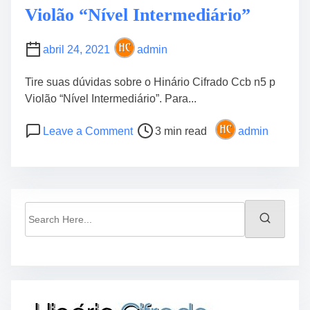
m
Violão “Nível Intermediário”
a
r
abril 24, 2021
admin
c
h
Tire suas dúvidas sobre o Hinário Cifrado Ccb n5 p
a
Violão “Nível Intermediário”. Para...
r
.
P
o
Leave a Comment
3 min read
admin
C
o
n
i
s
H
f
t
i
r
r
n
a
e
á
S
C
a
r
e
c
d
i
a
b
t
o
r
V
i
C
c
i
m
i
h
o
e
f
H