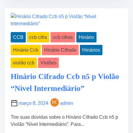
t
a
r
d
e
e
a
r
d
n
CCB
ccb cifra
ccb cifras
Hinário
t
o
i
d
Hinário Ccb
Hinário Cifrado
Hinários
m
e
e
H
violão ccb
Violões
i
n
Hinário Cifrado Ccb n5 p Violão
o
“Nível Intermediário”
s
C
i
março 8, 2024
admin
f
r
Tire suas dúvidas sobre o Hinário Cifrado Ccb n5 p
a
Violão “Nível Intermediário”. Para...
d