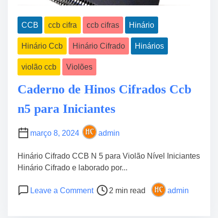
CCB
ccb cifra
ccb cifras
Hinário
Hinário Ccb
Hinário Cifrado
Hinários
violão ccb
Violões
Caderno de Hinos Cifrados Ccb
n5 para Iniciantes
março 8, 2024
admin
Hinário Cifrado CCB N 5 para Violão Nível Iniciantes
Hinário Cifrado e laborado por...
P
o
Leave a Comment
2 min read
admin
o
n
s
C