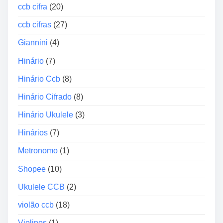
e
ccb cifra
(20)
i
r
o
m
ccb cifras
(27)
e
Giannini
(4)
d
i
Hinário
(7)
á
Hinário Ccb
(8)
r
i
Hinário Cifrado
(8)
o
Hinário Ukulele
(3)
”
Hinários
(7)
Metronomo
(1)
Shopee
(10)
Ukulele CCB
(2)
violão ccb
(18)
Violinos
(1)