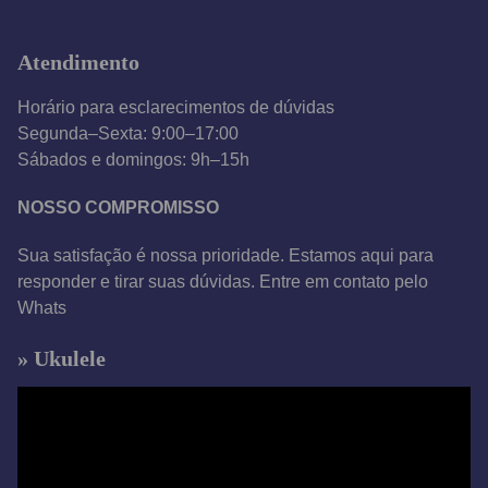
í
d
Atendimento
e
o
Horário para esclarecimentos de dúvidas
Segunda–Sexta: 9:00–17:00
Sábados e domingos: 9h–15h
NOSSO COMPROMISSO
Sua satisfação é nossa prioridade. Estamos aqui para
responder e tirar suas dúvidas. Entre em contato pelo
Whats
» Ukulele
T
o
c
a