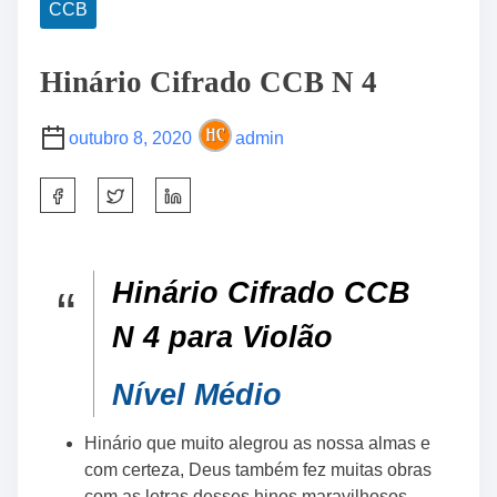
CCB
Hinário Cifrado CCB N 4
outubro 8, 2020
admin
S
h
a
r
Hinário Cifrado CCB
e
t
N 4 para Violão
h
i
Nível Médio
s
p
Hinário que muito alegrou as nossa almas e
o
com certeza, Deus também fez muitas obras
s
com as letras desses hinos maravilhosos.