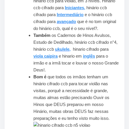
hinário ccb para violão, em 3 níveis. Hinário
ccb cifrado para
Iniciantes
,
hinário ccb
cifrado para
Intermediário
e o hinário ccb
cifrado para
avançado
que é no tom original
do hinário ccb, qual é o seu nível?.
Também
os Cadernos de Hinos Avulsos,
Estudo de Dedilhado, hinário ccb cifrado n°4,
hinário ccb
ukulele,
hinario cifrado para
viola caipira
e hinario em
inglês
para o
irmão e a irmã tocar e louvar o nosso Grande
Deus!.
Bom é
que todos os irmãos tenham um
hinário cifrado ccb para tocar violão nas
visitas, porquê a necessidade é grande,
muitas almas estão precisando Ouvir os
Hinos que DEUS preparou em nosso
Hinário, muitas obras DEUS faz nessas
preparações e eu tenho visto muito isso.