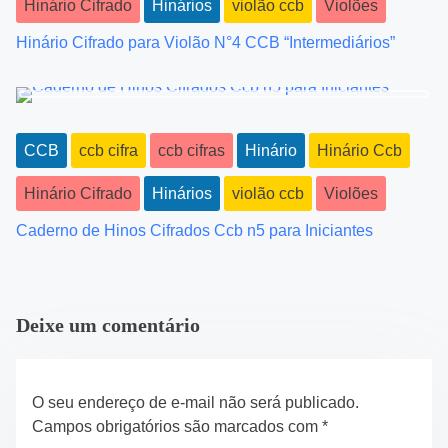
g
Hinário Cifrado
Hinários
violão ccb
Violões
a
Hinário Cifrado para Violão N°4 CCB “Intermediários”
t
i
CCB
ccb cifra
ccb cifras
Hinário
Hinário Ccb
o
Hinário Cifrado
Hinários
violão ccb
Violões
n
Caderno de Hinos Cifrados Ccb n5 para Iniciantes
Deixe um comentário
O seu endereço de e-mail não será publicado.
Campos obrigatórios são marcados com
*