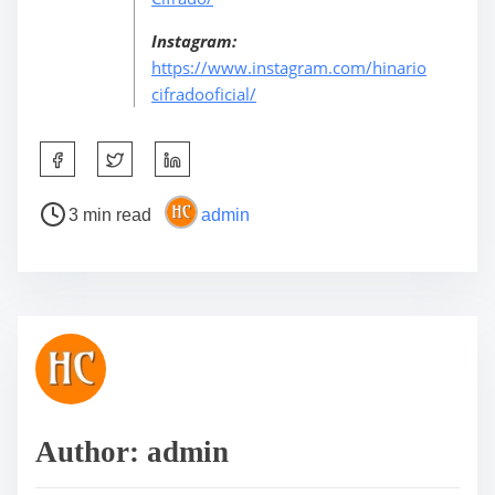
Instagram:
https://www.instagram.com/hinario
cifradooficial/
S
h
a
P
3 min read
admin
r
o
e
s
t
t
h
r
i
e
s
a
p
d
o
t
s
i
Author: admin
t
m