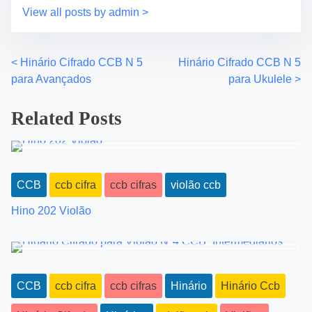
o
e
View all posts by admin >
n
:
<
Hinário Cifrado CCB N 5
Hinário Cifrado CCB N 5
P
para Avançados
para Ukulele
>
o
Related Posts
s
t
s
CCB
ccb cifra
ccb cifras
violão ccb
n
Hino 202 Violão
a
v
i
CCB
ccb cifra
ccb cifras
Hinário
Hinário Ccb