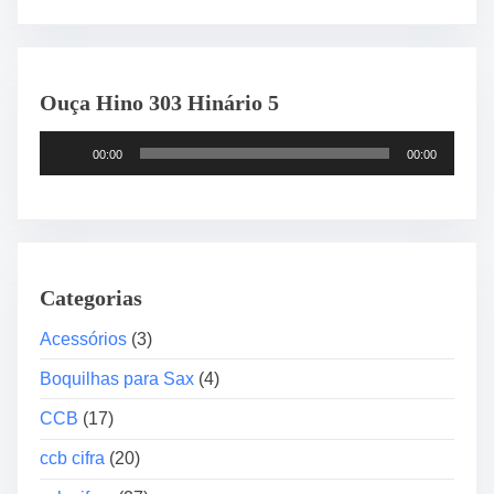
Ouça Hino 303 Hinário 5
T
00:00
00:00
o
c
a
d
o
Categorias
r
d
Acessórios
(3)
e
Boquilhas para Sax
(4)
á
u
CCB
(17)
d
ccb cifra
(20)
i
o