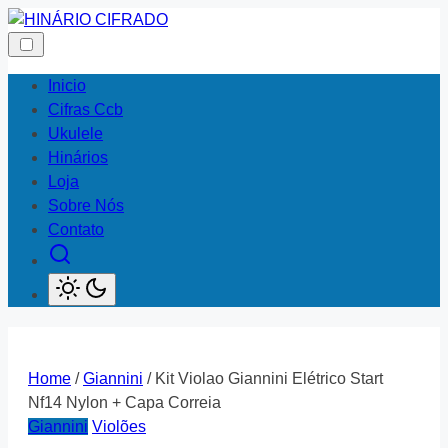
Skip
to
content
Inicio
Cifras Ccb
Ukulele
Hinários
Loja
Sobre Nós
Contato
Home
/
Giannini
/ Kit Violao Giannini Elétrico Start
Nf14 Nylon + Capa Correia
Giannini
Violões