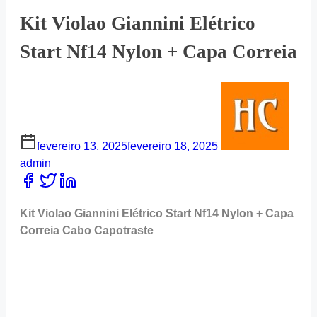
Kit Violao Giannini Elétrico
Start Nf14 Nylon + Capa Correia
fevereiro 13, 2025
fevereiro 18, 2025
admin
Share
this
post
Kit Violao Giannini Elétrico Start Nf14 Nylon + Capa
on:
Correia Cabo Capotraste