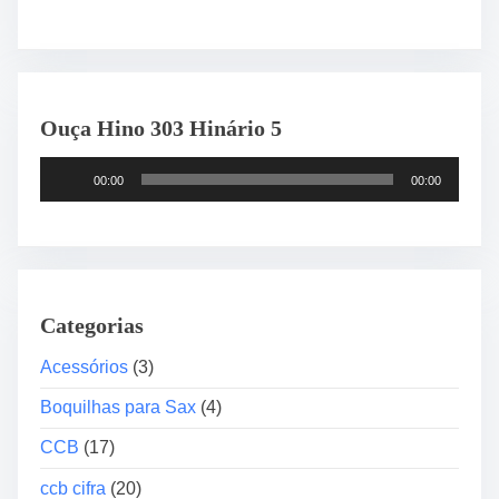
p
o
m
o
O
r
s
Ouça Hino 303 Hinário 5
i
t
g
T
00:00
00:00
i
s
o
n
c
a
a
l
d
”
o
Categorias
r
d
Acessórios
(3)
e
Boquilhas para Sax
(4)
á
u
CCB
(17)
d
ccb cifra
(20)
i