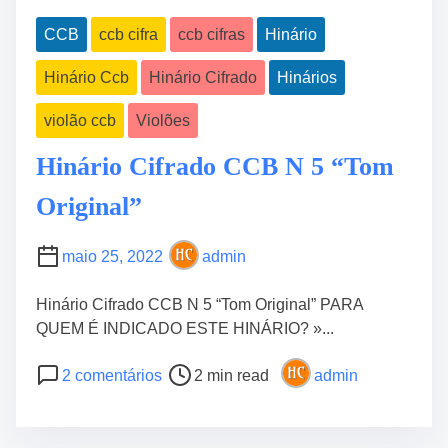
n
5
CCB
ccb cifra
ccb cifras
Hinário
p
Hinário Ccb
Hinário Cifrado
Hinários
V
i
violão ccb
Violões
o
l
Hinário Cifrado CCB N 5 “Tom
ã
o
Original”
“
N
maio 25, 2022
admin
í
v
Hinário Cifrado CCB N 5 “Tom Original” PARA
e
QUEM É INDICADO ESTE HINÁRIO? »...
l
I
P
e
2 comentários
2 min read
admin
n
o
m
t
s
H
e
t
i