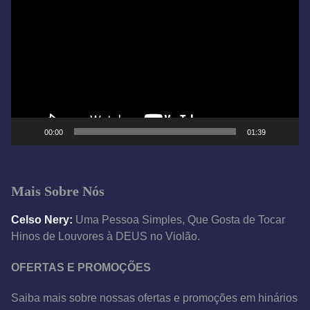
o
c
a
d
o
r
d
e
00:00
01:39
v
í
d
Mais Sobre Nós
e
o
Celso Nery:
Uma Pessoa Simples, Que Gosta de Tocar
Hinos de Louvores à DEUS no Violão.
OFERTAS E PROMOÇÕES
Saiba mais sobre nossas ofertas e promoções em hinários