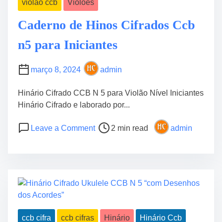
violão ccb
Violões
o
l
Caderno de Hinos Cifrados Ccb
ã
n5 para Iniciantes
o
N
°
março 8, 2024
admin
4
C
Hinário Cifrado CCB N 5 para Violão Nível Iniciantes
C
Hinário Cifrado e laborado por...
B
P
o
“
Leave a Comment
2 min read
admin
o
n
I
s
C
n
t
a
t
r
d
e
e
e
r
a
r
m
d
n
e
ccb cifra
ccb cifras
Hinário
Hinário Ccb
t
o
d