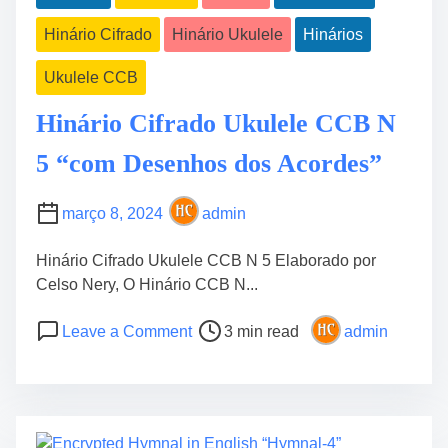
i
d
i
Hinário Cifrado
Hinário Ukulele
Hinários
m
e
á
e
H
r
Ukulele CCB
i
i
n
Hinário Cifrado Ukulele CCB N
o
o
s
5 “com Desenhos dos Acordes”
s
”
C
i
março 8, 2024
admin
f
r
Hinário Cifrado Ukulele CCB N 5 Elaborado por
a
Celso Nery, O Hinário CCB N...
d
P
o
o
Leave a Comment
3 min read
admin
o
n
s
s
H
C
t
i
c
r
n
b
e
á