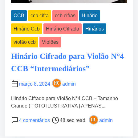
CCB
ccb cifra
ccb cifras
Hinário
Hinário Ccb
Hinário Cifrado
Hinários
violão ccb
Violões
Hinário Cifrado para Violão N°4
CCB “Intermediários”
março 8, 2024
admin
Hinário Cifrado para Violão N°4 CCB – Tamanho
Grande ( FOTO ILUSTRATIVA | APENAS...
P
e
4 comentários
48 sec read
admin
o
m
s
H