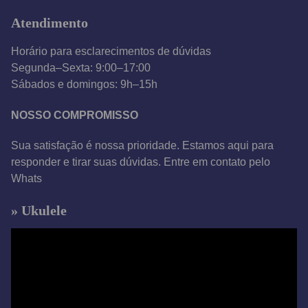
d
Atendimento
e
o
Horário para esclarecimentos de dúvidas
Segunda–Sexta: 9:00–17:00
Sábados e domingos: 9h–15h
NOSSO COMPROMISSO
Sua satisfação é nossa prioridade. Estamos aqui para
responder e tirar suas dúvidas. Entre em contato pelo
Whats
» Ukulele
T
o
c
a
d