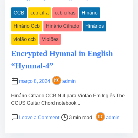
n
a
r
5
CCB
ccb cifra
ccb cifras
Hinário
d
i
p
t
o
a
Hinário Ccb
Hinário Cifrado
Hinários
i
C
r
m
i
a
violão ccb
Violões
e
f
I
r
Encrypted Hymnal in English
n
a
i
“Hymnal-4”
d
c
o
i
U
março 8, 2024
admin
a
k
n
u
Hinário Cifrado CCB N 4 para Violão Em Inglês The
t
l
CCUS Guitar Chord notebook...
e
e
s
P
o
l
Leave a Comment
3 min read
admin
o
n
e
s
E
C
t
n