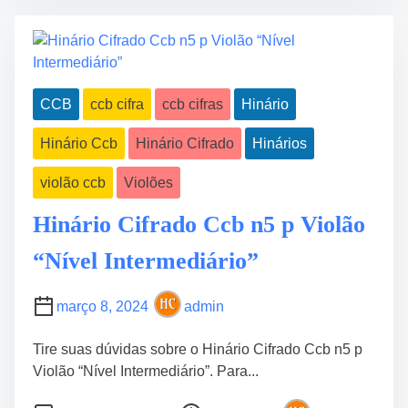
C
r
c
B
e
r
N
a
y
5
d
p
“
CCB
ccb cifra
ccb cifras
Hinário
t
t
c
i
e
o
Hinário Ccb
Hinário Cifrado
Hinários
m
d
m
e
H
D
violão ccb
Violões
y
e
m
Hinário Cifrado Ccb n5 p Violão
s
n
e
“Nível Intermediário”
a
n
l
h
i
março 8, 2024
admin
o
n
s
E
Tire suas dúvidas sobre o Hinário Cifrado Ccb n5 p
d
n
Violão “Nível Intermediário”. Para...
o
g
s
P
o