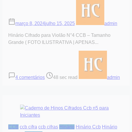
março 8, 2024
julho 15, 2025
admin
Hinário Cifrado para Violão N°4 CCB – Tamanho
Grande ( FOTO ILUSTRATIVA | APENAS...
em
Post
Hinário
read
Cifrado
time
para
4 comentários
48 sec read
admin
Violão
N°4
CCB
“Intermediários”
CCB
ccb cifra
ccb cifras
Hinário
Hinário Ccb
Hinário