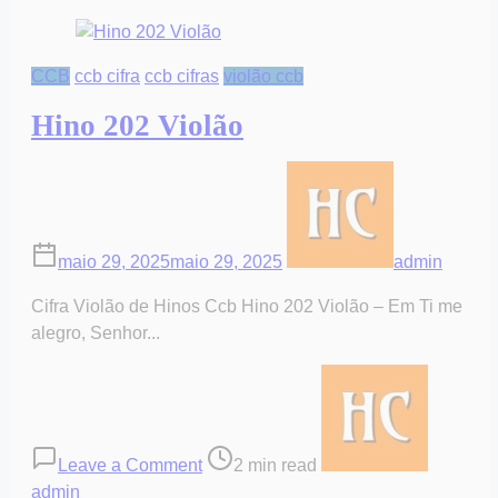
CCB
ccb cifra
ccb cifras
violão ccb
Hino 202 Violão
maio 29, 2025
maio 29, 2025
admin
Cifra Violão de Hinos Ccb Hino 202 Violão – Em Ti me
alegro, Senhor...
on
Post
Hino
read
202
time
Violão
Leave a Comment
2 min read
admin