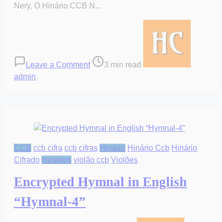
Nery, O Hinário CCB N...
on
Post
Hinário
read
Cifrado
time
Ukulele
Leave a Comment
3 min read
CCB
admin
N
5
“com
Desenhos
dos
Acordes”
CCB
ccb cifra
ccb cifras
Hinário
Hinário Ccb
Hinário
Cifrado
Hinários
violão ccb
Violões
Encrypted Hymnal in English
“Hymnal-4”