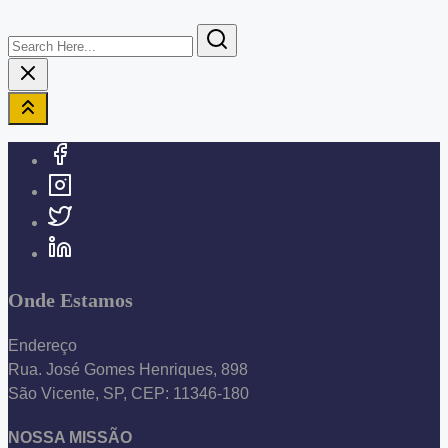
Search
Here...
Onde Estamos
Endereço
Rua. José Gomes Henriques, 898
São Vicente, SP, CEP: 11346-180
NOSSA MISSÃO