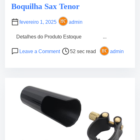
Boquilha Sax Tenor
l
ã
o
fevereiro 1, 2025
admin
G
u
Detalhes do Produto Estoque ...
i
P
o
t
Leave a Comment
52 sec read
admin
o
n
a
s
B
r
t
r
r
r
a
a
e
ç
U
a
a
k
d
d
u
t
e
l
i
i
e
m
r
l
e
a
e
e