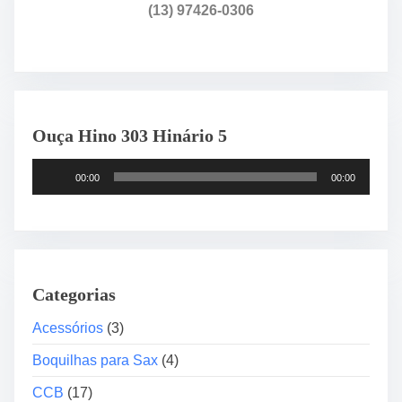
o
(13) 97426-0306
+
C
o
b
r
Ouça Hino 303 Hinário 5
e
B
T
o
00:00
00:00
o
q
c
u
a
i
d
l
o
h
Categorias
r
a
d
Acessórios
(3)
p
e
a
Boquilhas para Sax
(4)
á
r
u
CCB
(17)
a