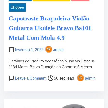
Shopee
Capotraste Braçadeira Violão
Guitarra Ukulele Bravo Ba101
Metal Com Mola 4.9
fevereiro 1, 2025
admin
Detalhes do Produto Acessórios Musicais Estoque
1184 Marca Bravo Duração da Garantia 3 Meses...
P
o
Leave a Comment
50 sec read
admin
o
n
s
C
t
a
r
p
e
o