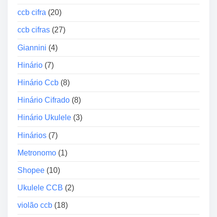
d
S
ccb cifra
(20)
i
a
o
x
ccb cifras
(27)
S
Giannini
(4)
o
p
Hinário
(7)
r
Hinário Ccb
(8)
a
n
Hinário Cifrado
(8)
o
Hinário Ukulele
(3)
Hinários
(7)
Metronomo
(1)
Shopee
(10)
Ukulele CCB
(2)
violão ccb
(18)