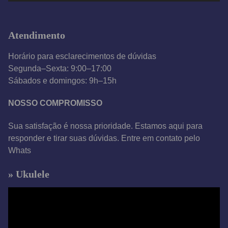
í
d
Atendimento
e
o
Horário para esclarecimentos de dúvidas
Segunda–Sexta: 9:00–17:00
Sábados e domingos: 9h–15h
NOSSO COMPROMISSO
Sua satisfação é nossa prioridade. Estamos aqui para
responder e tirar suas dúvidas. Entre em contato pelo
Whats
» Ukulele
T
o
c