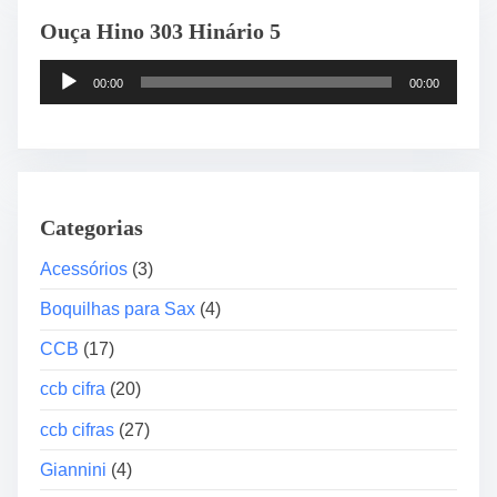
0
Ouça Hino 303 Hinário 5
1
h
T
c
00:00
00:00
o
r
c
F
a
o
d
l
o
k
Categorias
r
E
d
Acessórios
(3)
l
e
e
Boquilhas para Sax
(4)
á
t
u
CCB
(17)
r
d
o
ccb cifra
(20)
i
a
o
c
ccb cifras
(27)
u
Giannini
(4)
s