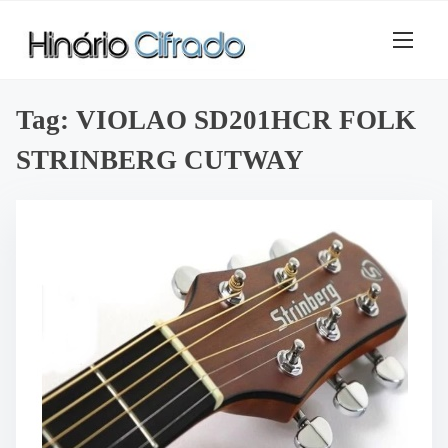
S
k
i
p
t
Tag:
VIOLAO SD201HCR FOLK
o
STRINBERG CUTWAY
c
o
n
t
e
n
t