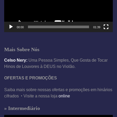
o
r
d
e
00:00
01:39
v
í
d
Mais Sobre Nós
e
o
Celso Nery:
Uma Pessoa Simples, Que Gosta de Tocar
Hinos de Louvores à DEUS no Violão.
OFERTAS E PROMOÇÕES
Saiba mais sobre nossas ofertas e promoções em hinários
cifrados ‣ Visite a nossa loja
online
» Intermediário