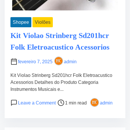
Shopee
Violões
Kit Violao Strinberg Sd201hcr
Folk Eletroacustico Acessorios
fevereiro 7, 2025
admin
Kit Violao Strinberg Sd201hcr Folk Eletroacustico
Acessorios Detalhes do Produto Categoria
Instrumentos Musicais e...
P
o
Leave a Comment
1 min read
admin
o
n
s
K
t
i
r
t