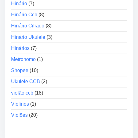
t
Hinário
(7)
i
Hinário Ccb
(8)
c
o
Hinário Cifrado
(8)
A
Hinário Ukulele
(3)
c
e
Hinários
(7)
s
Metronomo
(1)
s
o
Shopee
(10)
r
Ukulele CCB
(2)
i
o
violão ccb
(18)
s
Violinos
(1)
Violões
(20)