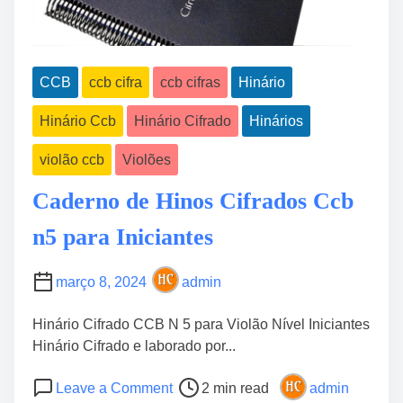
CCB
ccb cifra
ccb cifras
Hinário
Hinário Ccb
Hinário Cifrado
Hinários
violão ccb
Violões
Caderno de Hinos Cifrados Ccb
n5 para Iniciantes
março 8, 2024
admin
Hinário Cifrado CCB N 5 para Violão Nível Iniciantes
Hinário Cifrado e laborado por...
P
o
Leave a Comment
2 min read
admin
o
n