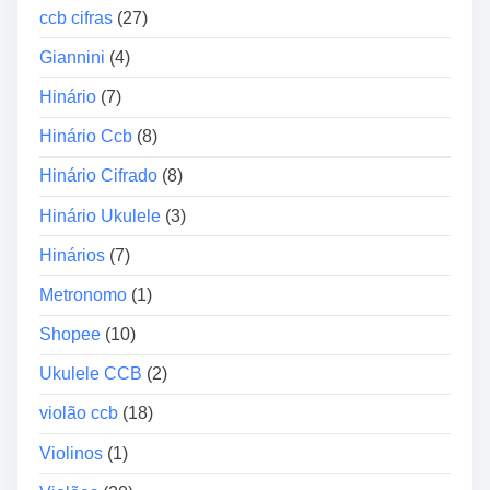
o
n
ccb cifras
(27)
t
Giannini
(4)
e
s
Hinário
(7)
Hinário Ccb
(8)
Hinário Cifrado
(8)
Hinário Ukulele
(3)
Hinários
(7)
Metronomo
(1)
Shopee
(10)
Ukulele CCB
(2)
violão ccb
(18)
Violinos
(1)