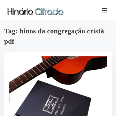
S
k
i
p
t
Tag:
hinos da congregação cristã
o
pdf
c
o
n
t
e
n
t