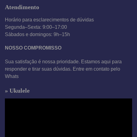
Atendimento
e
o
Horário para esclarecimentos de dúvidas
Segunda–Sexta: 9:00–17:00
Sábados e domingos: 9h–15h
NOSSO COMPROMISSO
Sua satisfação é nossa prioridade. Estamos aqui para
responder e tirar suas dúvidas. Entre em contato pelo
Whats
» Ukulele
T
o
c
a
d