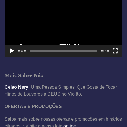
o
c
a
d
o
r
d
e
00:00
01:39
v
í
d
Mais Sobre Nós
e
o
Celso Nery:
Uma Pessoa Simples, Que Gosta de Tocar
Hinos de Louvores à DEUS no Violão.
OFERTAS E PROMOÇÕES
Saiba mais sobre nossas ofertas e promoções em hinários
cifrados ‣ Visite a nossa loja
online