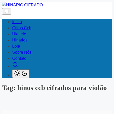
Skip
to
content
Inicio
Cifras Ccb
Ukulele
Hinários
Loja
Sobre Nós
Contato
Tag:
hinos ccb cifrados para violão