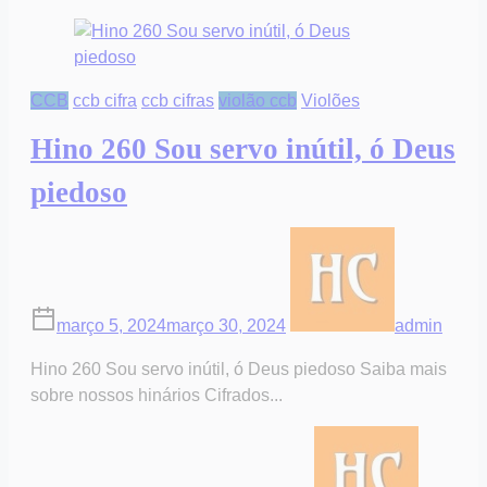
CCB
ccb cifra
ccb cifras
violão ccb
Violões
Hino 260 Sou servo inútil, ó Deus
piedoso
março 5, 2024
março 30, 2024
admin
Hino 260 Sou servo inútil, ó Deus piedoso Saiba mais
sobre nossos hinários Cifrados...
on
Post
Hino
read