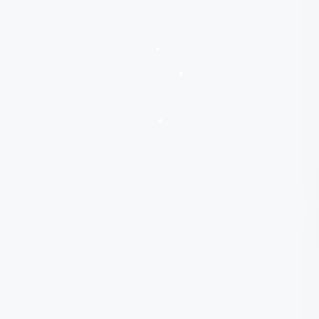
•
•
•