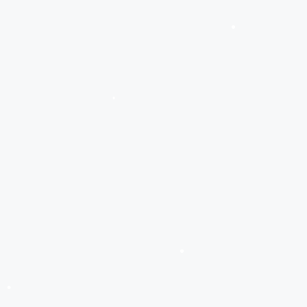
•
•
•