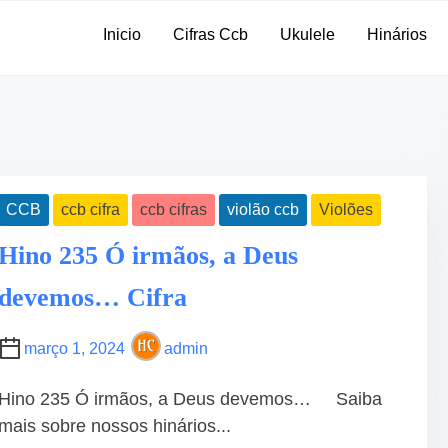
•
Inicio
Cifras Ccb
Ukulele
Hinários
•
CCB
ccb cifra
ccb cifras
violão ccb
Violões
Hino 235 Ó irmãos, a Deus
devemos… Cifra
março 1, 2024
admin
Hino 235 Ó irmãos, a Deus devemos… Saiba
mais sobre nossos hinários...