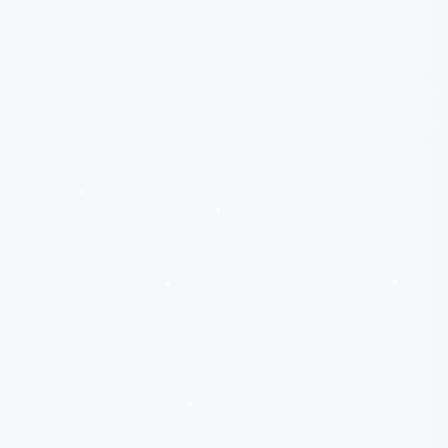
•
•
•