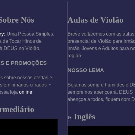
Sobre Nós
Aulas de Violão
ry:
Uma Pessoa Simples,
Breve voltaremos com as aulas
 de Tocar Hinos de
presencial de Violão para Irmã
à DEUS no Violão.
Irmãs, Jovens e Adultos para n
região
AS E PROMOÇÕES
NOSSO LEMA
s sobre nossas ofertas e
 em hinários cifrados ‣
Sejamos sempre humildes e 
ossa loja
online
sempre nos abençoará, DEUS
abençoe a todos, fiquem com
ermediário
» Inglês
T