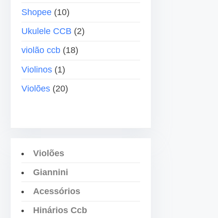
b
Shopee
(10)
a
•
i
Ukulele CCB
(2)
x
violão ccb
(18)
o
•
p
Violinos
(1)
a
Violões
(20)
r
a
a
•
u
m
Violões
•
e
Giannini
n
t
Acessórios
a
Hinários Ccb
r