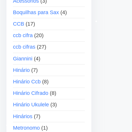
Acessórios
(3)
e
a
Boquilhas para Sax
(4)
á
s
u
p
CCB
(17)
d
a
ccb cifra
(20)
i
r
o
a
ccb cifras
(27)
c
•
Giannini
(4)
i
Hinário
(7)
m
a
Hinário Ccb
(8)
o
Hinário Cifrado
(8)
u
p
Hinário Ukulele
(3)
a
Hinários
(7)
r
•
a
Metronomo
(1)