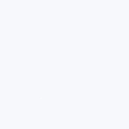
•
•
•
•