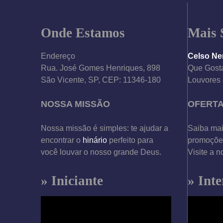
Onde Estamos
Mais 
Endereço
Celso Ne
Rua. José Gomes Henriques, 898
Que Gosta
São Vicente, SP, CEP: 11346-180
Louvores 
NOSSA MISSÃO
OFERT
Nossa missão é simples: te ajudar a
Saiba mai
encontrar o
hinário
perfeito para
promoções
você louvar o nosso grande Deus.
Visite a n
» Iniciante
» Int
T
T
o
o