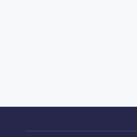
•
•
•