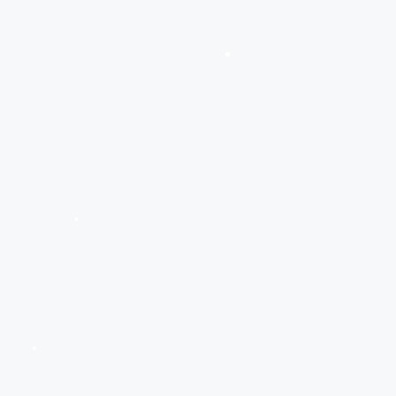
•
•
•