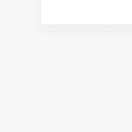
•
•
•