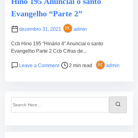
Hino 195 Anunciai o santo
Evangelho “Parte 2”
dezembro 31, 2021
admin
Ccb Hino 195 “Hinário 4” Anunciai o santo
Evangelho Parte 2 Ccb Cifras de...
P
o
Leave a Comment
2 min read
admin
o
n
s
H
t
i
r
n
e
o
S
a
1
e
d
9
a
t
5
r
i
A
c
m
n
h