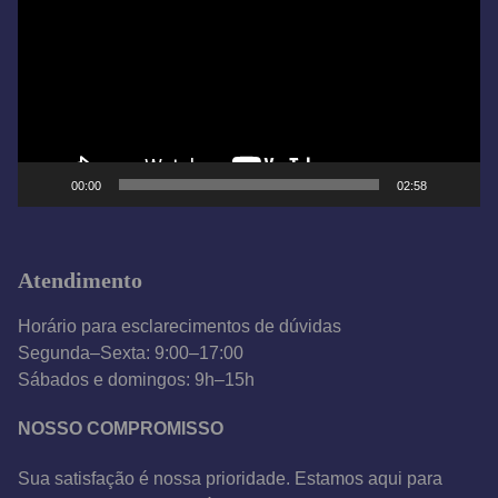
c
a
d
o
r
d
e
00:00
02:58
v
í
d
Atendimento
e
o
Horário para esclarecimentos de dúvidas
Segunda–Sexta: 9:00–17:00
Sábados e domingos: 9h–15h
NOSSO COMPROMISSO
Sua satisfação é nossa prioridade. Estamos aqui para