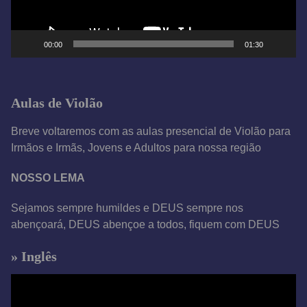
r
d
e
00:00
01:30
v
í
d
Aulas de Violão
e
o
Breve voltaremos com as aulas presencial de Violão para
Irmãos e Irmãs, Jovens e Adultos para nossa região
NOSSO LEMA
Sejamos sempre humildes e DEUS sempre nos
abençoará, DEUS abençoe a todos, fiquem com DEUS
» Inglês
T
o