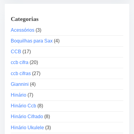
l
d
h
o
o
Categorias
r
“
d
Acessórios
(3)
P
e
a
Boquilhas para Sax
(4)
á
r
u
CCB
(17)
t
d
e
ccb cifra
(20)
i
2
o
”
ccb cifras
(27)
Giannini
(4)
Hinário
(7)
Hinário Ccb
(8)
Hinário Cifrado
(8)
Hinário Ukulele
(3)