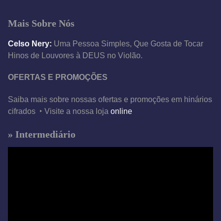
d
Mais Sobre Nós
e
o
Celso Nery:
Uma Pessoa Simples, Que Gosta de Tocar
Hinos de Louvores à DEUS no Violão.
OFERTAS E PROMOÇÕES
Saiba mais sobre nossas ofertas e promoções em hinários
cifrados ‣ Visite a nossa loja
online
» Intermediário
T
o
c
a
d
o