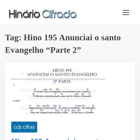
S
k
i
p
t
Tag:
Hino 195 Anunciai o santo
o
Evangelho “Parte 2”
c
o
n
t
e
n
t
ccb cifras