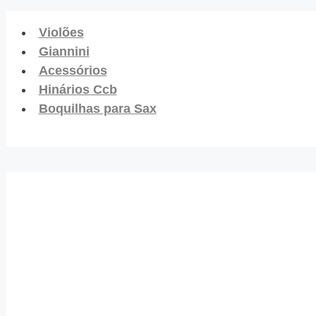
Violões
Giannini
Acessórios
Hinários Ccb
Boquilhas para Sax