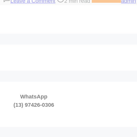
Leave a Comment
2 min read
admin
169
AOS
PÉS
DE
DEUS
ESTAMOS
WhatsApp
(13) 97426-0306