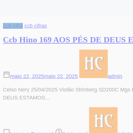
ccb cifra
ccb cifras
Ccb Hino 169 AOS PÉS DE DEUS
maio 22, 2025
maio 22, 2025
admin
Celso Nery 25/04/2025 Violão Strinberg SD200C Mgs
DEUS ESTAMOS...
on
Post
Ccb
read
Hino
time