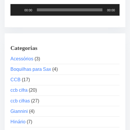
l
T
ã
00:00
00:00
o
o
c
N
a
°
d
4
o
C
Categorias
r
C
d
B
Acessórios
(3)
e
“
Boquilhas para Sax
(4)
á
I
u
n
CCB
(17)
d
t
ccb cifra
(20)
i
e
o
r
ccb cifras
(27)
m
Giannini
(4)
e
d
Hinário
(7)
i