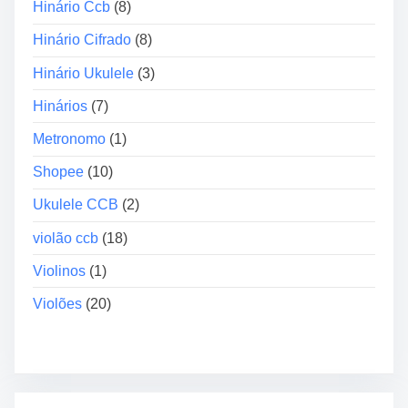
Hinário Ccb
(8)
á
r
Hinário Cifrado
(8)
i
Hinário Ukulele
(3)
o
s
Hinários
(7)
”
Metronomo
(1)
Shopee
(10)
Ukulele CCB
(2)
violão ccb
(18)
Violinos
(1)
Violões
(20)