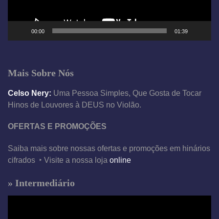
r
d
e
00:00
01:39
v
í
d
Mais Sobre Nós
e
o
Celso Nery:
Uma Pessoa Simples, Que Gosta de Tocar
Hinos de Louvores à DEUS no Violão.
OFERTAS E PROMOÇÕES
Saiba mais sobre nossas ofertas e promoções em hinários
cifrados ‣ Visite a nossa loja
online
» Intermediário
T
o