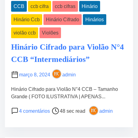
CCB
ccb cifra
ccb cifras
Hinário
Hinário Ccb
Hinário Cifrado
Hinários
violão ccb
Violões
Hinário Cifrado para Violão N°4
CCB “Intermediários”
março 8, 2024
admin
Hinário Cifrado para Violão N°4 CCB – Tamanho
Grande ( FOTO ILUSTRATIVA | APENAS...
P
e
4 comentários
48 sec read
admin
o
m
s
H
t
i