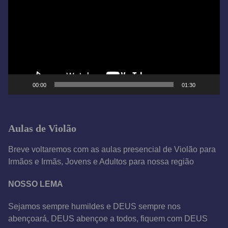
c
a
d
o
r
d
e
00:00
01:30
v
í
d
Aulas de Violão
e
o
Breve voltaremos com as aulas presencial de Violão para
Irmãos e Irmãs, Jovens e Adultos para nossa região
NOSSO LEMA
Sejamos sempre humildes e DEUS sempre nos
abençoará, DEUS abençoe a todos, fiquem com DEUS