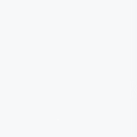
•
•
•