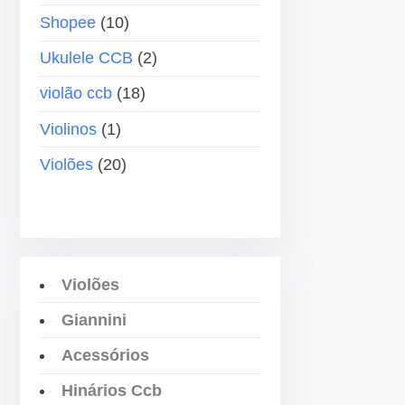
b
Shopee
(10)
a
i
Ukulele CCB
(2)
x
violão ccb
(18)
o
p
Violinos
(1)
a
Violões
(20)
r
a
a
u
m
Violões
e
Giannini
n
t
Acessórios
a
Hinários Ccb
r