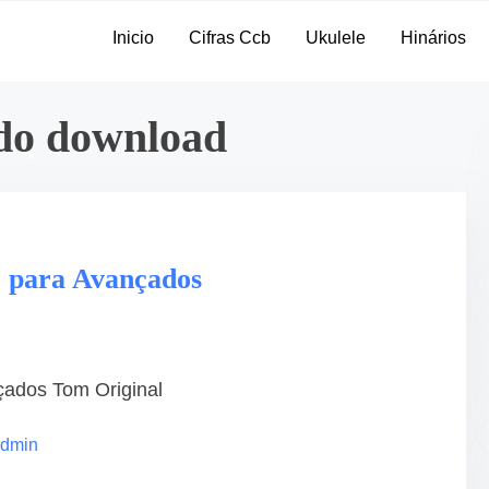
•
Inicio
Cifras Ccb
Ukulele
Hinários
ado download
 para Avançados
çados Tom Original
dmin