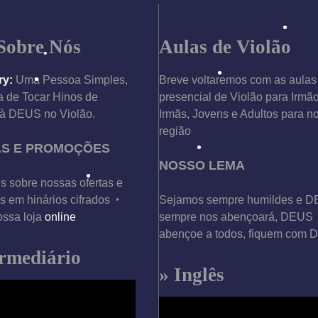
Sobre Nós
Aulas de Violão
ry:
Uma Pessoa Simples,
Breve voltaremos com as aulas
 de Tocar Hinos de
presencial de Violão para Irmã
•
à DEUS no Violão.
Irmãs, Jovens e Adultos para n
região
AS E PROMOÇÕES
•
NOSSO LEMA
s sobre nossas ofertas e
 em hinários cifrados ‣
Sejamos sempre humildes e 
ossa loja
online
sempre nos abençoará, DEUS
•
abençoe a todos, fiquem com
ermediário
» Inglês
T