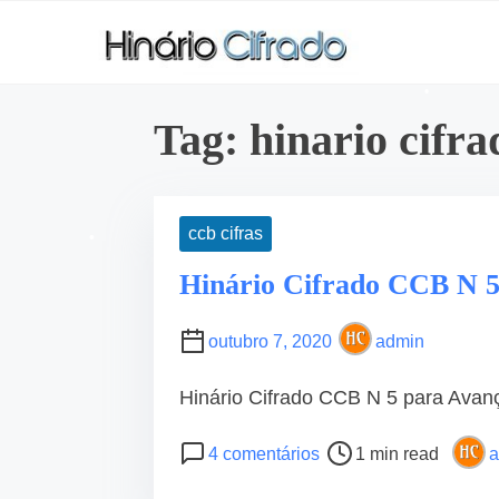
S
k
i
p
Tag:
hinario cifr
t
o
c
o
ccb cifras
•
n
Hinário Cifrado CCB N 5
t
e
outubro 7, 2020
admin
n
•
t
Hinário Cifrado CCB N 5 para Avan
P
e
4 comentários
1 min read
a
o
m
s
H