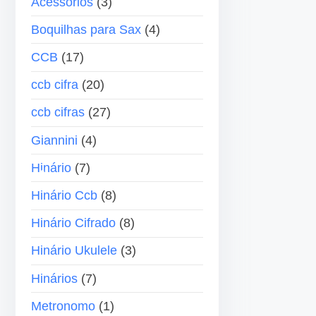
Acessórios
(3)
e
a
Boquilhas para Sax
(4)
á
s
u
p
CCB
(17)
d
a
ccb cifra
(20)
i
r
o
a
ccb cifras
(27)
c
Giannini
(4)
i
Hinário
(7)
m
a
Hinário Ccb
(8)
o
Hinário Cifrado
(8)
u
p
Hinário Ukulele
(3)
a
Hinários
(7)
r
a
Metronomo
(1)