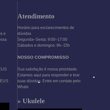
•
Atendimento
Horário para esclarecimentos de
os e
dúvidas
ossa
Segunda–Sexta: 9:00–17:00
•
Sábados e domingos: 9h–15h
NOSSO COMPROMISSO
DEUS
Sua satisfação é nossa prioridade.
Estamos aqui para responder e tirar
 DEUS
suas dúvidas. Entre em contato pelo
Whats
» Ukulele
•
•