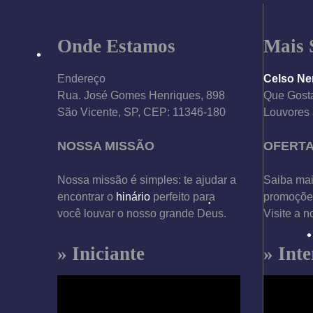
Onde Estamos
Mais 
Endereço
Celso Ne
Rua. José Gomes Henriques, 898
Que Gosta
São Vicente, SP, CEP: 11346-180
Louvores 
NOSSA MISSÃO
OFERT
•
•
Nossa missão é simples: te ajudar a
Saiba mai
encontrar o
hinário
perfeito para
promoções
você louvar o nosso grande Deus.
Visite a n
» Iniciante
» Int
•
T
T
•
o
o