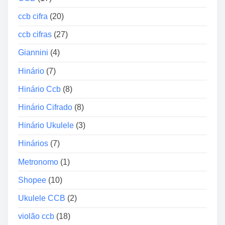
d
ccb cifra
(20)
i
o
ccb cifras
(27)
Giannini
(4)
Hinário
(7)
Hinário Ccb
(8)
Hinário Cifrado
(8)
Hinário Ukulele
(3)
Hinários
(7)
Metronomo
(1)
Shopee
(10)
Ukulele CCB
(2)
violão ccb
(18)