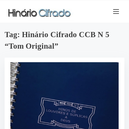
S
k
i
p
t
Tag:
Hinário Cifrado CCB N 5
o
“Tom Original”
c
o
n
t
e
n
t