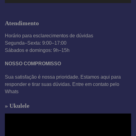
v
í
d
Atendimento
e
o
Horário para esclarecimentos de dúvidas
Segunda–Sexta: 9:00–17:00
Sábados e domingos: 9h–15h
NOSSO COMPROMISSO
Sua satisfação é nossa prioridade. Estamos aqui para
responder e tirar suas dúvidas. Entre em contato pelo
Whats
» Ukulele
T
o
c