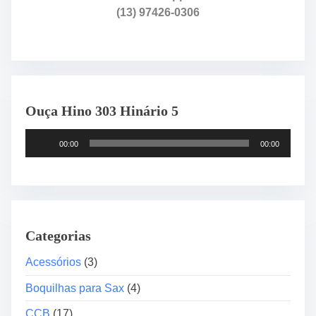
B
(13) 97426-0306
N
5
“
T
o
Ouça Hino 303 Hinário 5
m
O
T
r
00:00
00:00
o
i
c
g
a
i
d
n
o
a
Categorias
r
l
d
Acessórios
(3)
”
e
Boquilhas para Sax
(4)
á
u
CCB
(17)