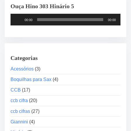
Ouça Hino 303 Hinário 5
r
i
T
o
00:00
00:00
o
s
c
a
d
o
Categorias
r
d
Acessórios
(3)
e
Boquilhas para Sax
(4)
á
u
CCB
(17)
d
ccb cifra
(20)
i
o
ccb cifras
(27)
Giannini
(4)