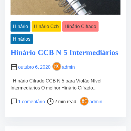
Hinário
Hinário Ccb
Hinário Cifrado
Hinários
Hinário CCB N 5 Intermediários
outubro 6, 2020
admin
Hinário Cifrado CCB N 5 para Violão Nível
Intermediários O melhor Hinário Cifrado...
P
e
1 comentário
2 min read
admin
o
m
s
H
t
i
r
n