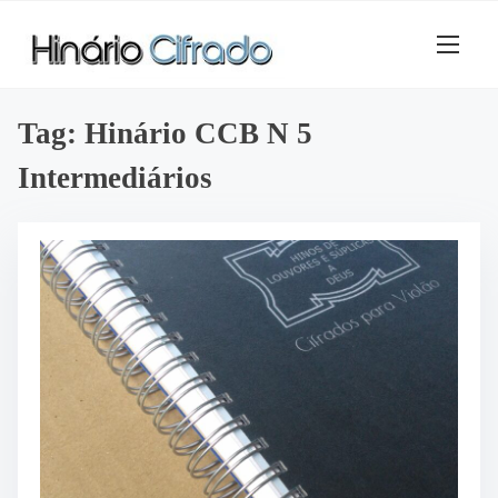
S
k
i
p
t
Tag:
Hinário CCB N 5
o
Intermediários
c
o
n
t
e
n
t