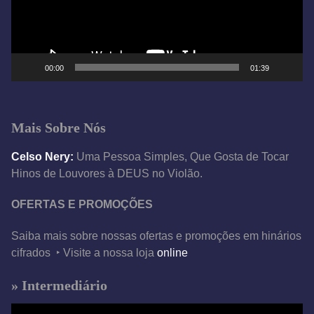
o
r
d
e
00:00
01:39
v
í
d
Mais Sobre Nós
e
o
Celso Nery:
Uma Pessoa Simples, Que Gosta de Tocar
Hinos de Louvores à DEUS no Violão.
OFERTAS E PROMOÇÕES
Saiba mais sobre nossas ofertas e promoções em hinários
cifrados ‣ Visite a nossa loja
online
» Intermediário
T