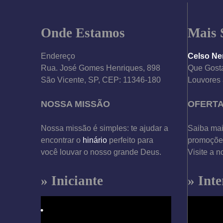
Onde Estamos
Mais 
Endereço
Celso Ne
Rua. José Gomes Henriques, 898
Que Gosta
São Vicente, SP, CEP: 11346-180
Louvores 
NOSSA MISSÃO
OFERT
Nossa missão é simples: te ajudar a
Saiba mai
encontrar o
hinário
perfeito para
promoções
você louvar o nosso grande Deus.
Visite a n
» Iniciante
» Int
T
T
o
o