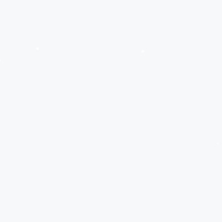
•
•
•
•
•