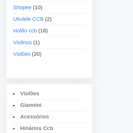
b
Shopee
(10)
a
i
Ukulele CCB
(2)
x
violão ccb
(18)
o
p
Violinos
(1)
a
Violões
(20)
r
a
a
u
m
Violões
e
Giannini
n
t
Acessórios
a
•
Hinários Ccb
r