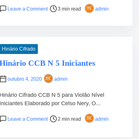
P
o
Leave a Comment
3 min read
admin
o
n
s
H
t
i
r
n
e
á
Hinário Cifrado
a
r
d
i
Hinário CCB N 5 Iniciantes
t
o
i
C
outubro 4, 2020
admin
m
i
e
f
Hinário Cifrado CCB N 5 para Violão Nível
r
Iniciantes Elaborado por Celso Nery, O...
a
d
P
o
o
Leave a Comment
2 min read
admin
o
n
C
s
H
c
t
i