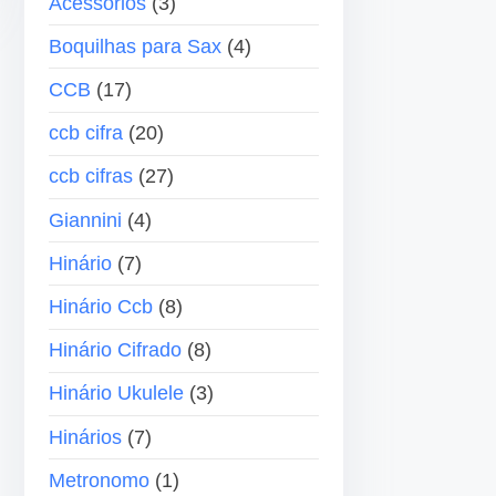
Acessórios
(3)
e
a
Boquilhas para Sax
(4)
á
s
u
p
CCB
(17)
d
a
•
ccb cifra
(20)
i
r
o
a
ccb cifras
(27)
c
Giannini
(4)
i
Hinário
(7)
m
a
Hinário Ccb
(8)
o
Hinário Cifrado
(8)
u
p
Hinário Ukulele
(3)
a
Hinários
(7)
r
a
Metronomo
(1)