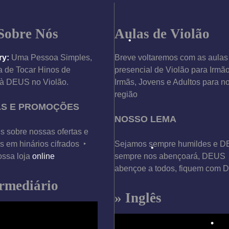
•
Sobre Nós
Aulas de Violão
ry:
Uma Pessoa Simples,
Breve voltaremos com as aulas
 de Tocar Hinos de
presencial de Violão para Irmã
à DEUS no Violão.
Irmãs, Jovens e Adultos para n
região
AS E PROMOÇÕES
•
NOSSO LEMA
s sobre nossas ofertas e
 em hinários cifrados ‣
Sejamos sempre humildes e 
ossa loja
online
sempre nos abençoará, DEUS
abençoe a todos, fiquem com
ermediário
» Inglês
T
•