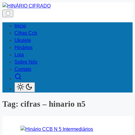
Skip
to
content
Inicio
Cifras Ccb
Ukulele
Hinários
Loja
Sobre Nós
Contato
Tag:
cifras – hinario n5