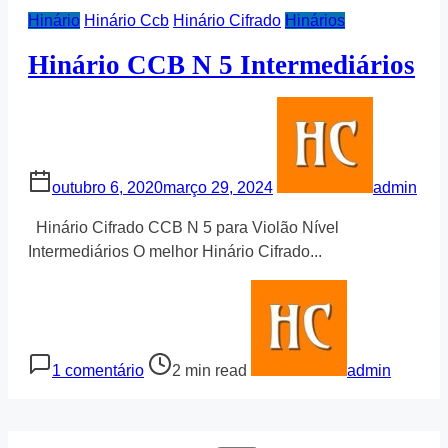
Hinário
Hinário Ccb
Hinário Cifrado
Hinários
Hinário CCB N 5 Intermediários
outubro 6, 2020
março 29, 2024
admin
Hinário Cifrado CCB N 5 para Violão Nível
Intermediários O melhor Hinário Cifrado...
em
Post
Hinário
read
CCB
time
N
1 comentário
2 min read
admin
5
Intermediários