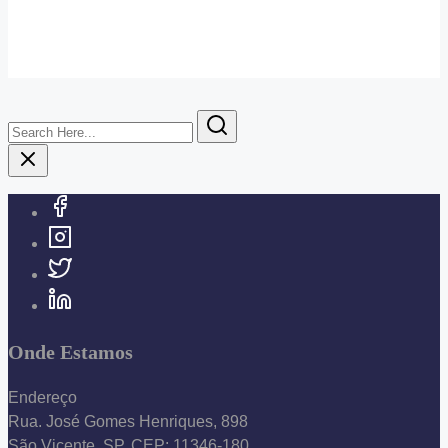
Search
Here...
Onde Estamos
Endereço
Rua. José Gomes Henriques, 898
São Vicente, SP, CEP: 11346-180