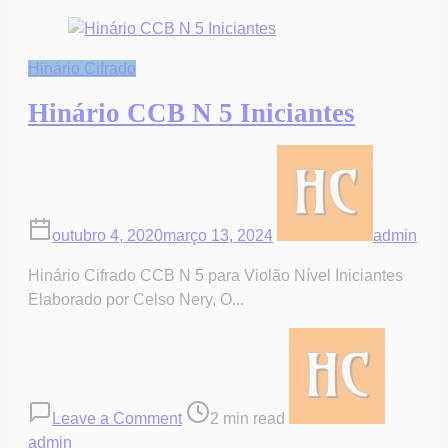
Hinário Cifrado
Hinário CCB N 5 Iniciantes
outubro 4, 2020
março 13, 2024
admin
Hinário Cifrado CCB N 5 para Violão Nível Iniciantes
Elaborado por Celso Nery, O...
on
Post
Hinário
read
CCB
time
N
Leave a Comment
2 min read
5
admin