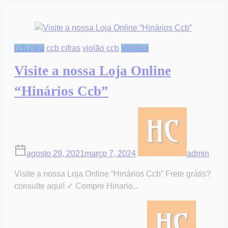
Celso
Nery
11
ccb cifra
ccb cifras
violão ccb
Violões
Visite a nossa Loja Online
“Hinários Ccb”
agosto 29, 2021
março 7, 2024
admin
Visite a nossa Loja Online “Hinários Ccb” Frete grátis?
consulte aqui! ✓ Compre Hinario...
on
Post
Visite
read