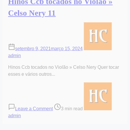
Hinos Ccb tocados no Violão »
Celso Nery 11
setembro 9, 2021
março 15, 2024
admin
Hinos Ccb tocados no Violão » Celso Nery Quer tocar
esses e vários outros...
on
Post
Hinos
read
Ccb
time
tocados
Leave a Comment
3 min read
no
admin
Violão
»