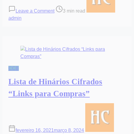
a
time
nossa
Leave a Comment
3 min read
Loja
admin
Online
“Hinários
Ccb”
CCB
Lista de Hinários Cifrados
“Links para Compras”
fevereiro 16, 2021
março 8, 2024