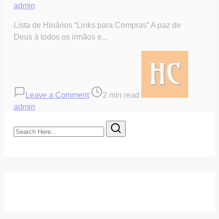
admin
Lista de Hinários “Links para Compras” A paz de
Deus à todos os irmãos e...
on
Post
Lista
read
de
time
Hinários
Leave a Comment
2 min read
Cifrados
admin
“Links
Search
para
Here...
Compras”