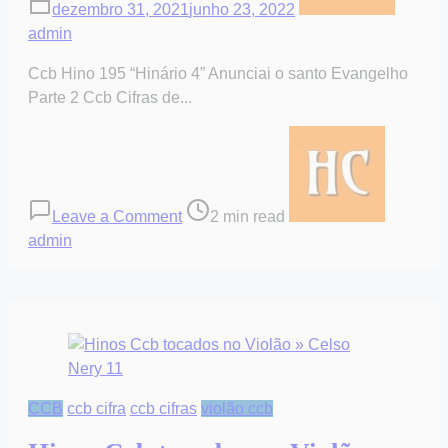
dezembro 31, 2021
junho 23, 2022
admin
Ccb Hino 195 “Hinário 4” Anunciai o santo Evangelho
Parte 2 Ccb Cifras de...
on
Post
Hino
read
195
time
Anunciai
Leave a Comment
2 min read
o
admin
santo
Evangelho
“Parte
2”
CCB
ccb cifra
ccb cifras
violão ccb