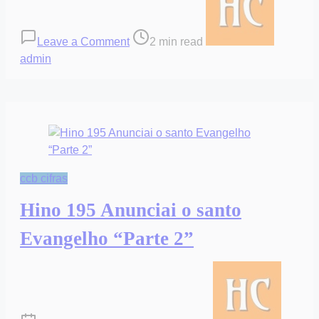
Hino
read
457
time
Comigo
Leave a Comment
2 min read
está
admin
Jesus
–
Ukulele
ccb cifras
Hino 195 Anunciai o santo
Evangelho “Parte 2”