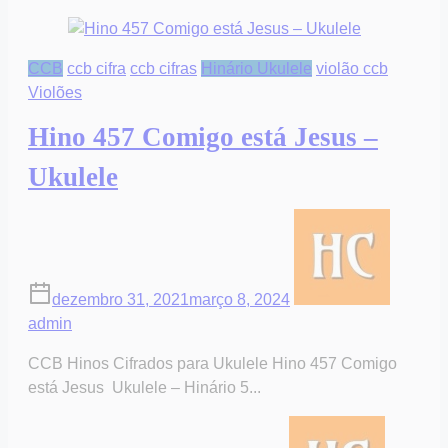
CCB
ccb cifra
ccb cifras
Hinário Ukulele
violão ccb
Violões
Hino 457 Comigo está Jesus –
Ukulele
dezembro 31, 2021
março 8, 2024
admin
CCB Hinos Cifrados para Ukulele Hino 457 Comigo
está Jesus Ukulele – Hinário 5...
on
Post