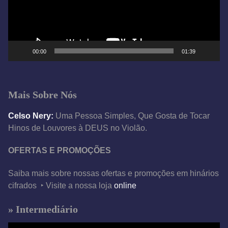
o
r
d
e
00:00
01:39
v
í
d
Mais Sobre Nós
e
o
Celso Nery:
Uma Pessoa Simples, Que Gosta de Tocar
Hinos de Louvores à DEUS no Violão.
OFERTAS E PROMOÇÕES
Saiba mais sobre nossas ofertas e promoções em hinários
cifrados ‣ Visite a nossa loja
online
» Intermediário
T