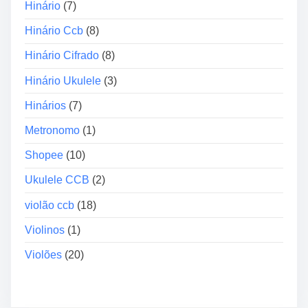
á
Hinário
(7)
r
Hinário Ccb
(8)
i
o
Hinário Cifrado
(8)
s
Hinário Ukulele
(3)
”
Hinários
(7)
Metronomo
(1)
Shopee
(10)
Ukulele CCB
(2)
violão ccb
(18)
Violinos
(1)
Violões
(20)