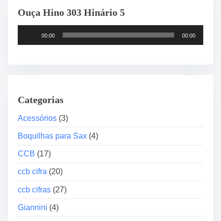
Ouça Hino 303 Hinário 5
ã
o
T
N
00:00
00:00
o
°
c
4
a
C
d
C
o
B
Categorias
r
“
d
Acessórios
(3)
I
e
n
Boquilhas para Sax
(4)
á
t
u
CCB
(17)
e
d
r
ccb cifra
(20)
i
m
o
e
ccb cifras
(27)
d
Giannini
(4)
i