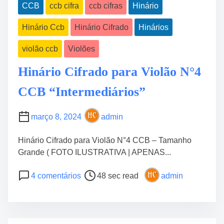
CCB
ccb cifra
ccb cifras
Hinário
Hinário Ccb
Hinário Cifrado
Hinários
violão ccb
Violões
Hinário Cifrado para Violão N°4
CCB “Intermediários”
março 8, 2024
admin
Hinário Cifrado para Violão N°4 CCB – Tamanho
Grande ( FOTO ILUSTRATIVA | APENAS...
P
e
4 comentários
48 sec read
admin
o
m
s
H
t
i
r
n