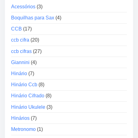
d
Acessórios
(3)
r
e
y
Boquilhas para Sax
(4)
á
1
u
CCB
(17)
1
d
ccb cifra
(20)
i
o
ccb cifras
(27)
Giannini
(4)
Hinário
(7)
Hinário Ccb
(8)
Hinário Cifrado
(8)
Hinário Ukulele
(3)
Hinários
(7)
Metronomo
(1)