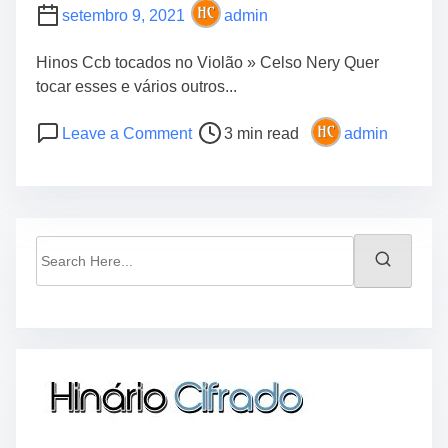
setembro 9, 2021
admin
Hinos Ccb tocados no Violão » Celso Nery Quer
tocar esses e vários outros...
P
o
Leave a Comment
3 min read
admin
o
n
s
H
t
i
r
n
e
o
S
a
s
e
d
C
a
t
c
r
i
b
c
m
t
h
e
o
H
c
e
a
r