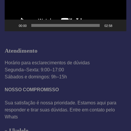
o
r
d
e
00:00
02:58
v
í
d
Atendimento
e
o
Horário para esclarecimentos de dúvidas
Segunda–Sexta: 9:00–17:00
Sábados e domingos: 9h–15h
NOSSO COMPROMISSO
Sua satisfação é nossa prioridade. Estamos aqui para
responder e tirar suas dúvidas. Entre em contato pelo
Whats
» Ukulele