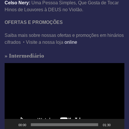
Celso Nery:
Uma Pessoa Simples, Que Gosta de Tocar
Hinos de Louvores à DEUS no Violão.
OFERTAS E PROMOÇÕES
Saiba mais sobre nossas ofertas e promoções em hinários
cifrados ‣ Visite a nossa loja
online
» Intermediário
T
o
c
a
d
o
r
d
e
00:00
01:30
v