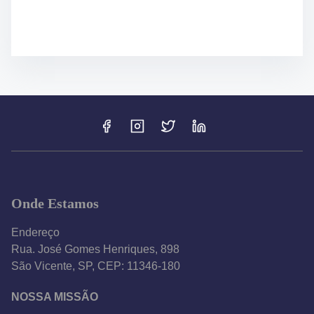
Onde Estamos
Endereço
Rua. José Gomes Henriques, 898
São Vicente, SP, CEP: 11346-180
NOSSA MISSÃO