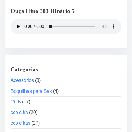
o
Ouça Hino 303 Hinário 5
b
r
e
B
o
q
u
i
l
Categorias
h
Acessórios
(3)
a
S
Boquilhas para Sax
(4)
a
CCB
(17)
x
T
ccb cifra
(20)
e
ccb cifras
(27)
n
o