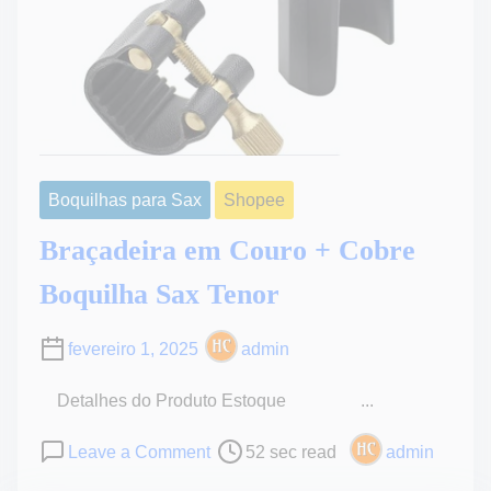
Boquilhas para Sax
Shopee
Braçadeira em Couro + Cobre
Boquilha Sax Tenor
fevereiro 1, 2025
admin
Detalhes do Produto Estoque ...
P
o
Leave a Comment
52 sec read
admin
o
n