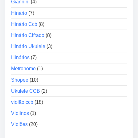
Giannini
(4)
r
Hinário
(7)
Hinário Ccb
(8)
Hinário Cifrado
(8)
Hinário Ukulele
(3)
Hinários
(7)
Metronomo
(1)
Shopee
(10)
Ukulele CCB
(2)
violão ccb
(18)
Violinos
(1)
Violões
(20)