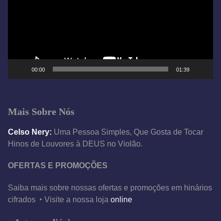
a
d
o
r
d
e
00:00
01:39
v
í
d
Mais Sobre Nós
e
o
Celso Nery:
Uma Pessoa Simples, Que Gosta de Tocar
Hinos de Louvores à DEUS no Violão.
OFERTAS E PROMOÇÕES
Saiba mais sobre nossas ofertas e promoções em hinários
cifrados ‣ Visite a nossa loja
online