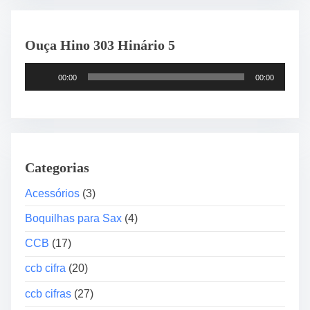
o
s
Ouça Hino 303 Hinário 5
C
c
T
b
00:00
00:00
o
n
c
5
a
p
d
a
o
r
Categorias
r
a
d
Acessórios
(3)
I
e
n
Boquilhas para Sax
(4)
á
i
u
CCB
(17)
c
d
i
ccb cifra
(20)
i
a
o
n
ccb cifras
(27)
t