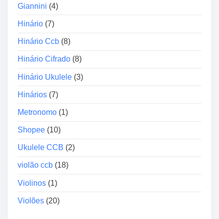
Giannini
(4)
e
s
Hinário
(7)
Hinário Ccb
(8)
Hinário Cifrado
(8)
Hinário Ukulele
(3)
Hinários
(7)
Metronomo
(1)
Shopee
(10)
Ukulele CCB
(2)
violão ccb
(18)
Violinos
(1)
Violões
(20)