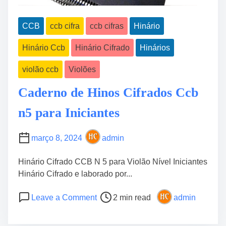
CCB
ccb cifra
ccb cifras
Hinário
Hinário Ccb
Hinário Cifrado
Hinários
violão ccb
Violões
Caderno de Hinos Cifrados Ccb
n5 para Iniciantes
março 8, 2024
admin
Hinário Cifrado CCB N 5 para Violão Nível Iniciantes
Hinário Cifrado e laborado por...
P
o
Leave a Comment
2 min read
admin
o
n
s
C