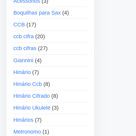
Acessórios
(3)
e
a
Boquilhas para Sax
(4)
á
s
u
p
CCB
(17)
d
a
ccb cifra
(20)
i
r
o
a
ccb cifras
(27)
c
Giannini
(4)
i
Hinário
(7)
m
a
Hinário Ccb
(8)
o
Hinário Cifrado
(8)
u
p
Hinário Ukulele
(3)
a
Hinários
(7)
r
a
Metronomo
(1)