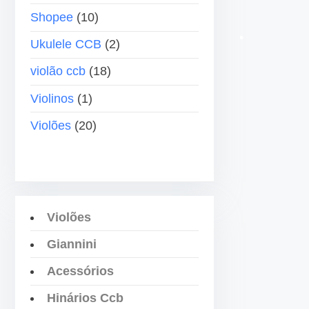
b
Shopee
(10)
a
i
Ukulele CCB
(2)
x
violão ccb
(18)
o
•
p
Violinos
(1)
•
a
Violões
(20)
r
a
a
u
m
Violões
e
•
Giannini
n
t
Acessórios
a
Hinários Ccb
r