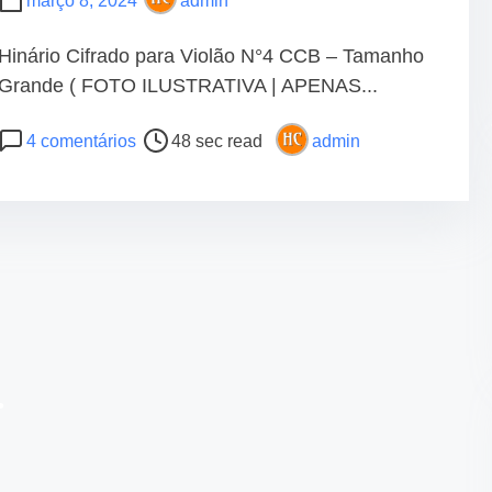
março 8, 2024
admin
•
Hinário Cifrado para Violão N°4 CCB – Tamanho
Grande ( FOTO ILUSTRATIVA | APENAS...
•
P
e
4 comentários
48 sec read
admin
o
m
s
H
t
i
•
r
n
e
á
a
r
d
i
t
o
i
C
m
i
e
f
r
a