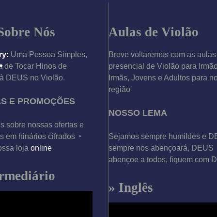
Sobre Nós
Aulas de Violão
ry:
Uma Pessoa Simples,
Breve voltaremos com as aulas
 de Tocar Hinos de
presencial de Violão para Irmã
à DEUS no Violão.
Irmãs, Jovens e Adultos para n
região
AS E PROMOÇÕES
NOSSO LEMA
s sobre nossas ofertas e
 em hinários cifrados ‣
Sejamos sempre humildes e 
ossa loja
online
sempre nos abençoará, DEUS
abençoe a todos, fiquem com
•
ermediário
» Inglês
T