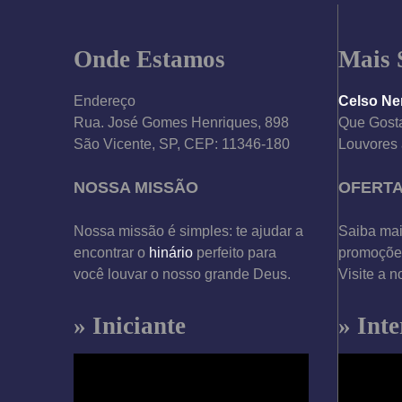
Onde Estamos
Mais 
•
Endereço
Celso Ne
Rua. José Gomes Henriques, 898
Que Gosta
São Vicente, SP, CEP: 11346-180
Louvores 
NOSSA MISSÃO
OFERT
Nossa missão é simples: te ajudar a
Saiba mai
•
encontrar o
hinário
perfeito para
promoções
você louvar o nosso grande Deus.
Visite a n
» Iniciante
» Int
T
T
o
o