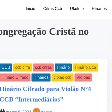
•
Inicio
Cifras Ccb
Ukulele
Hinários
ongregação Cristã no
CCB
ccb cifra
ccb cifras
Hinário
Hinário Ccb
Hinário Cifrado
Hinários
violão ccb
Violões
Hinário Cifrado para Violão N°4
CCB “Intermediários”