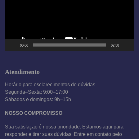
a
d
o
r
d
e
00:00
02:58
v
í
d
Atendimento
e
o
Horário para esclarecimentos de dúvidas
Segunda–Sexta: 9:00–17:00
Sábados e domingos: 9h–15h
NOSSO COMPROMISSO
Sua satisfação é nossa prioridade. Estamos aqui para
responder e tirar suas dúvidas. Entre em contato pelo