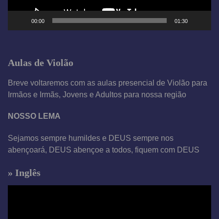
d
e
00:00
01:30
v
í
d
Aulas de Violão
e
o
Breve voltaremos com as aulas presencial de Violão para
Irmãos e Irmãs, Jovens e Adultos para nossa região
NOSSO LEMA
Sejamos sempre humildes e DEUS sempre nos
abençoará, DEUS abençoe a todos, fiquem com DEUS
» Inglês
T
o
c