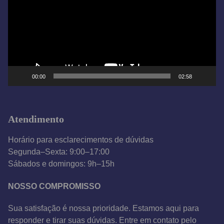
a
d
o
r
d
e
00:00
02:58
v
í
d
Atendimento
e
o
Horário para esclarecimentos de dúvidas
Segunda–Sexta: 9:00–17:00
Sábados e domingos: 9h–15h
NOSSO COMPROMISSO
Sua satisfação é nossa prioridade. Estamos aqui para
responder e tirar suas dúvidas. Entre em contato pelo