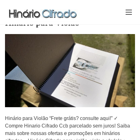
S
k
Home
/ Hinário para Violão
i
Hinário para Violão
p
t
o
c
o
n
t
e
n
t
Hinário para Violão “Frete grátis? consulte aqui!” ✓
Compre Hinario Cifrado Ccb parcelado sem juros! Saiba
mais sobre nossas ofertas e promoções em hinários