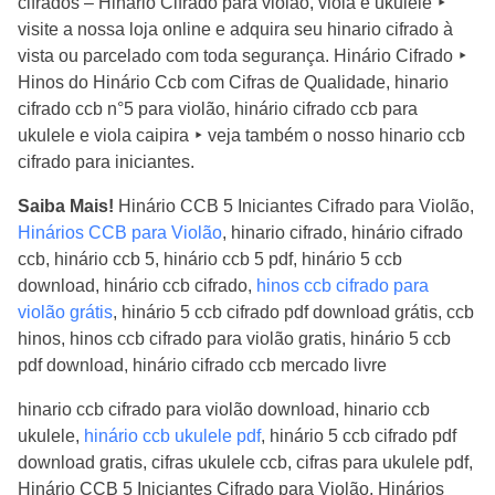
cifrados – Hinário Cifrado para violão, viola e ukulele ‣
visite a nossa loja online e adquira seu hinario cifrado à
vista ou parcelado com toda segurança. Hinário Cifrado ‣
Hinos do Hinário Ccb com Cifras de Qualidade, hinario
cifrado ccb n°5 para violão, hinário cifrado ccb para
ukulele e viola caipira ‣ veja também o nosso hinario ccb
cifrado para iniciantes.
Saiba Mais!
Hinário CCB 5 Iniciantes Cifrado para Violão,
Hinários CCB para Violão
, hinario cifrado, hinário cifrado
ccb, hinário ccb 5, hinário ccb 5 pdf, hinário 5 ccb
download, hinário ccb cifrado,
hinos ccb cifrado para
violão grátis
, hinário 5 ccb cifrado pdf download grátis, ccb
hinos, hinos ccb cifrado para violão gratis, hinário 5 ccb
pdf download, hinário cifrado ccb mercado livre
hinario ccb cifrado para violão download, hinario ccb
ukulele,
hinário ccb ukulele pdf
, hinário 5 ccb cifrado pdf
download gratis, cifras ukulele ccb, cifras para ukulele pdf,
Hinário CCB 5 Iniciantes Cifrado para Violão, Hinários