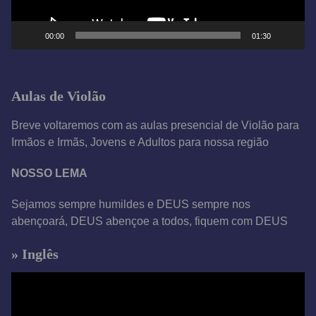
d
e
00:00
01:30
v
í
d
Aulas de Violão
e
o
Breve voltaremos com as aulas presencial de Violão para
Irmãos e Irmãs, Jovens e Adultos para nossa região
NOSSO LEMA
Sejamos sempre humildes e DEUS sempre nos
abençoará, DEUS abençoe a todos, fiquem com DEUS
» Inglês
T
o
c