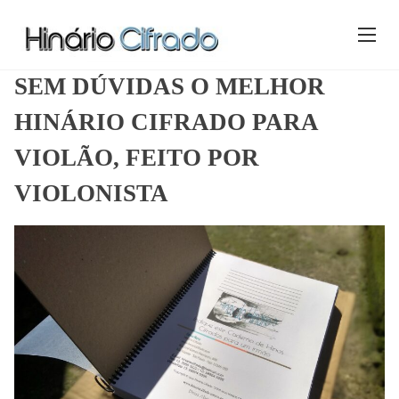
S
k
Home
/ SEM DÚVIDAS O MELHOR HINÁRIO CIFRADO
i
PARA VIOLÃO, FEITO POR VIOLONISTA
p
SEM DÚVIDAS O MELHOR
t
o
HINÁRIO CIFRADO PARA
c
VIOLÃO, FEITO POR
o
n
VIOLONISTA
t
e
n
t