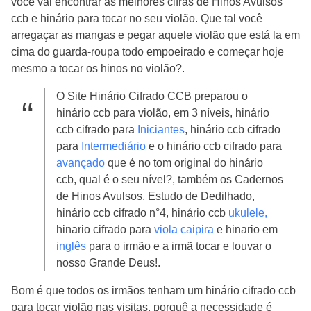
você vai encontrar as melhores cifras de Hinos Avulsos
ccb e hinário para tocar no seu violão. Que tal você
arregaçar as mangas e pegar aquele violão que está la em
cima do guarda-roupa todo empoeirado e começar hoje
mesmo a tocar os hinos no violão?.
O Site Hinário Cifrado CCB preparou o
hinário ccb para violão, em 3 níveis, hinário
ccb cifrado para
Iniciantes
, hinário ccb cifrado
para
Intermediário
e o hinário ccb cifrado para
avançado
que é no tom original do hinário
ccb, qual é o seu nível?, também os Cadernos
de Hinos Avulsos, Estudo de Dedilhado,
hinário ccb cifrado n°4, hinário ccb
ukulele,
hinario cifrado para
viola caipira
e hinario em
inglês
para o irmão e a irmã tocar e louvar o
nosso Grande Deus!.
Bom é que todos os irmãos tenham um hinário cifrado ccb
para tocar violão nas visitas, porquê a necessidade é