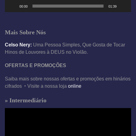
e
00:00
01:39
v
í
d
Mais Sobre Nós
e
o
Celso Nery:
Uma Pessoa Simples, Que Gosta de Tocar
Hinos de Louvores à DEUS no Violão.
OFERTAS E PROMOÇÕES
Saiba mais sobre nossas ofertas e promoções em hinários
cifrados ‣ Visite a nossa loja
online
» Intermediário
T
o
c
a