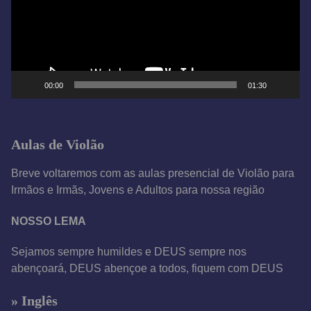
d
o
r
d
e
00:00
01:30
v
í
d
Aulas de Violão
e
o
Breve voltaremos com as aulas presencial de Violão para
Irmãos e Irmãs, Jovens e Adultos para nossa região
NOSSO LEMA
Sejamos sempre humildes e DEUS sempre nos
abençoará, DEUS abençoe a todos, fiquem com DEUS
» Inglês